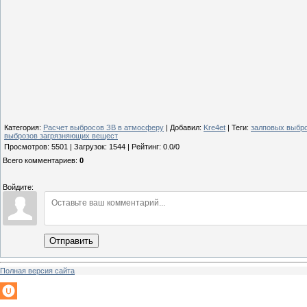
Категория
:
Расчет выбросов ЗВ в атмосферу
|
Добавил
:
Kre4et
|
Теги
:
залповых выбр
выброзов загрязняющих вещест
Просмотров
:
5501
|
Загрузок
:
1544
|
Рейтинг
:
0.0
/
0
Всего комментариев
:
0
Войдите:
Отправить
Полная версия сайта