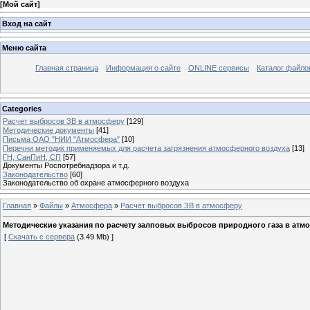
[
Мой сайт
]
Вход на сайт
Меню сайта
Главная страница
Информация о сайте
ONLINE сервисы
Каталог файло
Categories
Расчет выбросов ЗВ в атмосферу
[129]
Методические документы
[41]
Письма ОАО "НИИ "Атмосфера"
[10]
Перечни методик применяемых для расчета загрязнения атмосферного воздуха
[13]
ГН, СанПиН, СП
[57]
Документы Роспотребнадзора и т.д.
Законодательство
[60]
Законодательство об охране атмосферного воздуха
Главная
»
Файлы
»
Атмосфера
»
Расчет выбросов ЗВ в атмосферу
Методические указания по расчету залповых выбросов природного газа в атм
[
Скачать с сервера
(3.49 Mb) ]