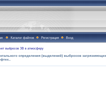
ая
Каталог файлов
Регистрация
Вход
чет выбросов ЗВ в атмосферу
ентального определения (выделений) выбросов загрязняющих
фтех..