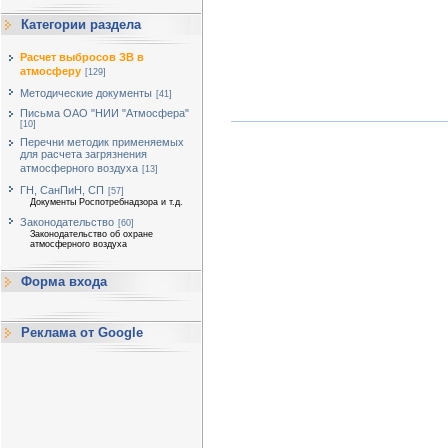
Категории раздела
Расчет выбросов ЗВ в
атмосферу
[129]
Методические документы
[41]
Письма ОАО "НИИ "Атмосфера"
[10]
Перечни методик применяемых
для расчета загрязнения
атмосферного воздуха
[13]
ГН, СанПиН, СП
[57]
Документы Роспотребнадзора и т.д.
Законодательство
[60]
Законодательство об охране
атмосферного воздуха
Форма входа
Реклама от Google