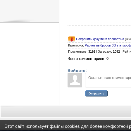
Сохранить документ полностью
(434
Категория
:
Расчет выбросов ЗВ в атмос
Просмотров
:
3192
|
Загрузок
:
1092
|
Рейти
Всего комментариев
:
0
Войдите:
Отправить
Этот сайт использует файлы cookies для более комфортной 