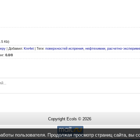
.5 Kb)
феру
|
Добавил
:
Kre4et
|
Теги
:
поверхностей испрения
,
нефтехимии
,
расчетно-экспериме
нг
:
0.0
/
0
Copyright Ecols © 2026
работы пользователя. Продолжая просмотр страниц сайта, вы с