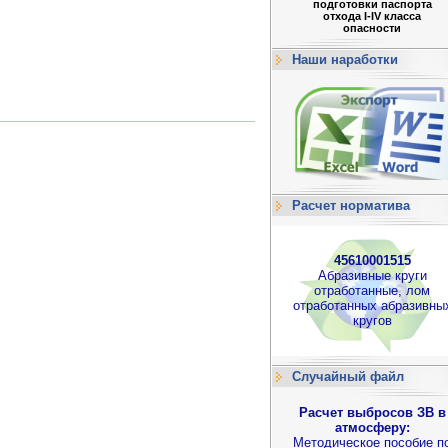
подготовки паспорта
отхода I-IV класса
опасности
Наши наработки
Расчет норматива
45610001515
Абразивные круги
отработанные, лом
отработанных абразивны
кругов
Случайный файл
Расчет выбросов ЗВ в
атмосферу:
Методическое пособие п