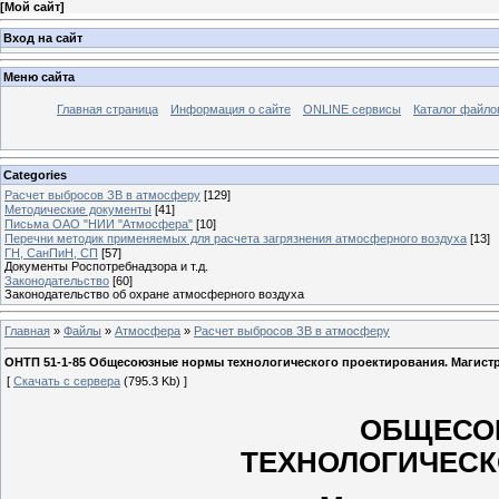
[
Мой сайт
]
Вход на сайт
Меню сайта
Главная страница
Информация о сайте
ONLINE сервисы
Каталог файло
Categories
Расчет выбросов ЗВ в атмосферу
[129]
Методические документы
[41]
Письма ОАО "НИИ "Атмосфера"
[10]
Перечни методик применяемых для расчета загрязнения атмосферного воздуха
[13]
ГН, СанПиН, СП
[57]
Документы Роспотребнадзора и т.д.
Законодательство
[60]
Законодательство об охране атмосферного воздуха
Главная
»
Файлы
»
Атмосфера
»
Расчет выбросов ЗВ в атмосферу
ОНТП 51-1-85 Общесоюзные нормы технологического проектирования. Магист
[
Скачать с сервера
(795.3 Kb) ]
ОБЩЕСО
ТЕХНОЛОГИЧЕСК