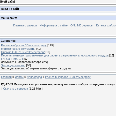
[
Мой сайт
]
Вход на сайт
Меню сайта
Главная страница
Информация о сайте
ONLINE сервисы
Каталог файло
Categories
Расчет выбросов ЗВ в атмосферу
[129]
Методические документы
[41]
Письма ОАО "НИИ "Атмосфера"
[10]
Перечни методик применяемых для расчета загрязнения атмосферного воздуха
[13]
ГН, СанПиН, СП
[57]
Документы Роспотребнадзора и т.д.
Законодательство
[60]
Законодательство об охране атмосферного воздуха
Главная
»
Файлы
»
Атмосфера
»
Расчет выбросов ЗВ в атмосферу
РД-17-89 Методические указания по расчету валовых выбросов вредных веще
[
Скачать с сервера
(1.23 Mb) ]