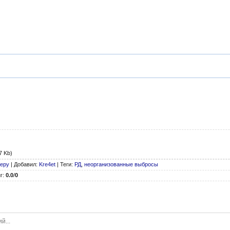
7 Kb)
феру
|
Добавил
:
Kre4et
|
Теги
:
РД
,
неорганизованные выбросы
г
:
0.0
/
0