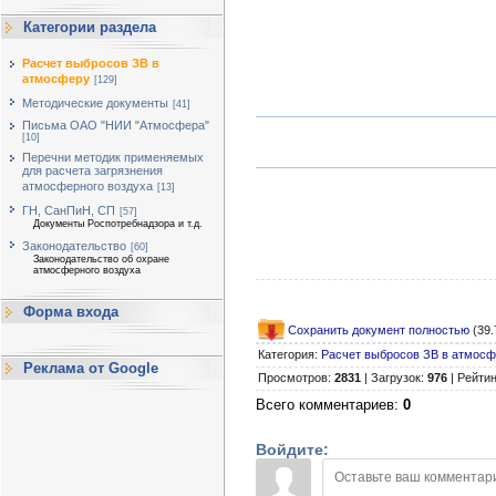
Категории раздела
Расчет выбросов ЗВ в
атмосферу
[129]
Методические документы
[41]
Письма ОАО "НИИ "Атмосфера"
[10]
Перечни методик применяемых
для расчета загрязнения
атмосферного воздуха
[13]
ГН, СанПиН, СП
[57]
Документы Роспотребнадзора и т.д.
Законодательство
[60]
Законодательство об охране
атмосферного воздуха
Форма входа
Сохранить документ полностью
(39.
Категория
:
Расчет выбросов ЗВ в атмос
Реклама от Google
Просмотров
:
2831
|
Загрузок
:
976
|
Рейтин
Всего комментариев
:
0
Войдите: