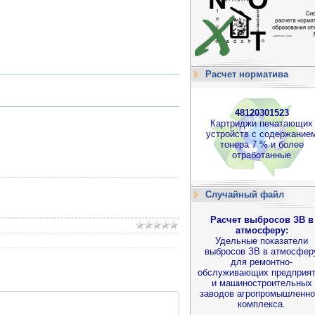
Расчет норматива
48120301523
Картриджи печатающих
устройств с содержание
тонера 7 % и более
отработанные
Случайный файл
Расчет выбросов ЗВ в
атмосферу:
Удельные показатели
выбросов ЗВ в атмосфер
для ремонтно-
обслуживающих предприя
и машиностроительных
заводов агропромышленно
комплекса.