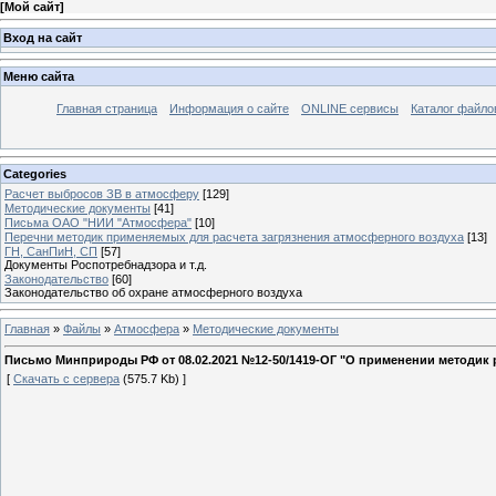
[
Мой сайт
]
Вход на сайт
Меню сайта
Главная страница
Информация о сайте
ONLINE сервисы
Каталог файло
Categories
Расчет выбросов ЗВ в атмосферу
[129]
Методические документы
[41]
Письма ОАО "НИИ "Атмосфера"
[10]
Перечни методик применяемых для расчета загрязнения атмосферного воздуха
[13]
ГН, СанПиН, СП
[57]
Документы Роспотребнадзора и т.д.
Законодательство
[60]
Законодательство об охране атмосферного воздуха
Главная
»
Файлы
»
Атмосфера
»
Методические документы
Письмо Минприроды РФ от 08.02.2021 №12-50/1419-ОГ "О применении методик
[
Скачать с сервера
(575.7 Kb) ]