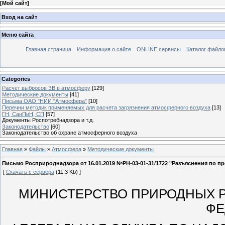
[
Мой сайт
]
Вход на сайт
Меню сайта
Главная страница
Информация о сайте
ONLINE сервисы
Каталог файло
Categories
Расчет выбросов ЗВ в атмосферу
[129]
Методические документы
[41]
Письма ОАО "НИИ "Атмосфера"
[10]
Перечни методик применяемых для расчета загрязнения атмосферного воздуха
[13]
ГН, СанПиН, СП
[57]
Документы Роспотребнадзора и т.д.
Законодательство
[60]
Законодательство об охране атмосферного воздуха
Главная
»
Файлы
»
Атмосфера
»
Методические документы
Письмо Росприроднадзора от 16.01.2019 №РН-03-01-31/1722 "Разъяснения по п
[
Скачать с сервера
(11.3 Kb) ]
МИНИСТЕРСТВО ПРИРОДНЫХ Р
ФЕ