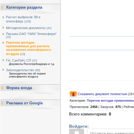
Категории раздела
Расчет выбросов ЗВ в
атмосферу
[129]
Методические документы
[41]
Письма ОАО "НИИ "Атмосфера"
[10]
Перечни методик
применяемых для расчета
загрязнения атмосферного
воздуха
[13]
ГН, СанПиН, СП
[57]
Документы Роспотребнадзора и т.д.
Законодательство
[60]
Законодательство об охране
атмосферного воздуха
Форма входа
Сохранить документ полностью
(19.
Категория
:
Перечни методик применяемых
Реклама от Google
Просмотров
:
2456
|
Загрузок
:
875
|
Рейтин
Всего комментариев
:
0
Войдите: