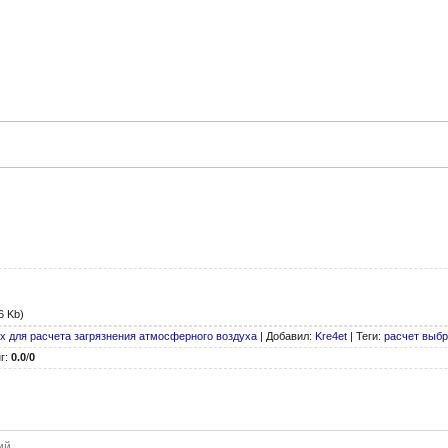
6 Kb)
 для расчета загрязнения атмосферного воздуха
|
Добавил
:
Kre4et
|
Теги
:
расчет выб
г
:
0.0
/
0