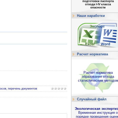
подготовки паспорта
отхода I-IV класса
опасности
Наши наработки
Расчет норматива
Расчет норматива
образования отхода
статистическим методо
росов
,
перечень документов
Случайный файл
Экологическая экспертиз
Временная инструкция о
порядке проведения оцен