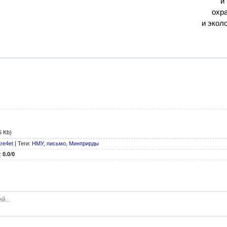
и
охр
и экол
5 Kb)
re4et
|
Теги
:
НМУ
,
письмо
,
Минприрды
:
0.0
/
0