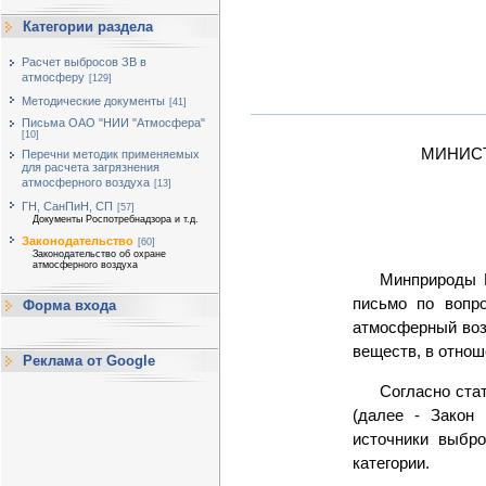
Категории раздела
Расчет выбросов ЗВ в
атмосферу
[129]
Методические документы
[41]
Письма ОАО "НИИ "Атмосфера"
[10]
МИНИС
Перечни методик применяемых
для расчета загрязнения
атмосферного воздуха
[13]
ГН, СанПиН, СП
[57]
Документы Роспотребнадзора и т.д.
Законодательство
[60]
Законодательство об охране
атмосферного воздуха
Минприроды 
письмо по вопр
Форма входа
атмосферный воз
веществ, в отнош
Реклама от Google
Согласно ста
(далее - Закон
источники выбр
категории.