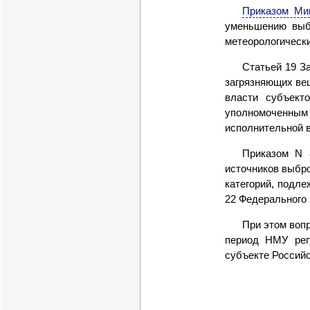
Приказом Мин
уменьшению выб
метеорологически
Статьей 19 З
загрязняющих ве
власти субъект
уполномоченным 
исполнительной 
Приказом N 
источников выбро
категорий, подл
22 Федерального 
При этом воп
период НМУ рег
субъекте Россий