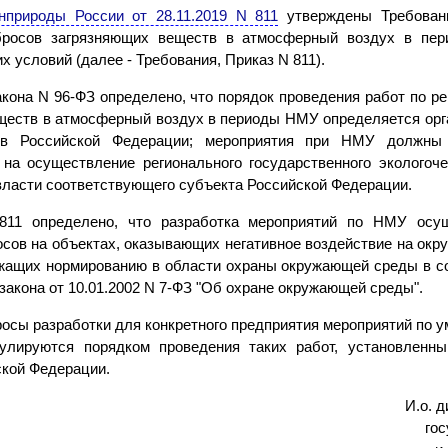
природы России от 28.11.2019 N 811
утверждены Требован
росов загрязняющих веществ в атмосферный воздух в пер
х условий (далее - Требования, Приказ N 811).
акона N 96-ФЗ определено, что порядок проведения работ по р
ществ в атмосферный воздух в периоды НМУ определяется орг
ов Российской Федерации; мероприятия при НМУ должны
на осуществление регионального государственного экологоче
власти соответствующего субъекта Российской Федерации.
811 определено, что разработка мероприятий по НМУ осу
сов на объектах, оказывающих негативное воздействие на окружа
ежащих нормированию в области охраны окружающей среды в со
закона от 10.01.2002 N 7-ФЗ "Об охране окружающей среды".
росы разработки для конкретного предприятия мероприятий по 
улируются порядком проведения таких работ, установленн
ской Федерации.
И.о. 
го