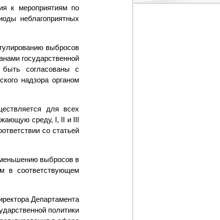
ия к мероприятиям по
иоды неблагоприятных
егулированию выбросов
анами государственной
 быть согласованы с
ского надзора органом
ществляется для всех
ющую среду, I, II и III
ответствии со статьей
уменьшению выбросов в
ым в соответствующем
директора Департамента
сударственной политики