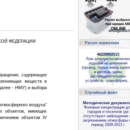
КОЙ ФЕДЕРАЦИИ
Расчет норматива
46220002515
Лом электротехнических
изделий из алюминия
(провод, голые жилы кабе
и шнуров, шины
бращение, содержащее
распределительных
устройств, трансформа..
грязняющих веществ в
далее - НМУ) и выбора
Случайный файл
Методические документ
 атмосферного воздуха"
Фоновые концентрации д
х объектов, имеющих
городов и поселков где
отсутствуют наблюдения 
лючением объектов IV
загрязнением атмосферы 
период 2009-2013 г