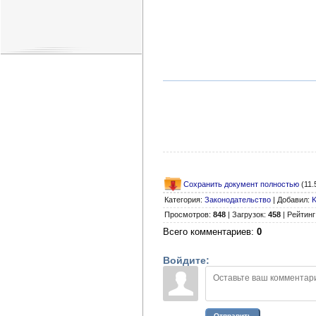
Сохранить документ полностью
(11.
Категория
:
Законодательство
|
Добавил
:
K
Просмотров
:
848
|
Загрузок
:
458
|
Рейтинг
Всего комментариев
:
0
Войдите:
Отправить