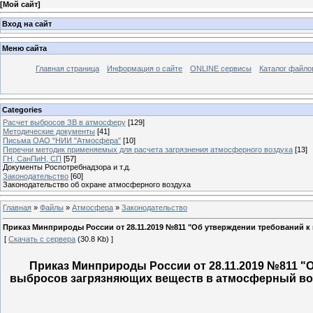
[
Мой сайт
]
Вход на сайт
Меню сайта
Главная страница
Информация о сайте
ONLINE сервисы
Каталог файло
Categories
Расчет выбросов ЗВ в атмосферу
[129]
Методические документы
[41]
Письма ОАО "НИИ "Атмосфера"
[10]
Перечни методик применяемых для расчета загрязнения атмосферного воздуха
[13]
ГН, СанПиН, СП
[57]
Документы Роспотребнадзора и т.д.
Законодательство
[60]
Законодательство об охране атмосферного воздуха
Главная
»
Файлы
»
Атмосфера
»
Законодательство
Приказ Минприроды России от 28.11.2019 №811 "Об утверждении требований к
[
Скачать с сервера
(30.8 Kb) ]
Приказ Минприроды России от 28.11.2019 №811 
выбросов загрязняющих веществ в атмосферный во