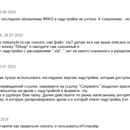
09.06.2016
 последнее обновление ФККО в надстройке не учтено. К сожалению - не
49, 28.07.2015
е пожалуйста как скачать сам файл .xla? делаю все как выше описано н
 кнопку "Обзор" и находите там скачанный и
надстройки с расширением ".xla". " нет ни какого скаченного и разархи
30.07.2015
Вам лучше использовать последнюю версию надстройки, которая доступн
еприведенной ссылке, нажимаете на ссылку "Сохранить" (выделил крас
омпьютер rar-архив с надстройкой в формате .xla.
е в удобную Вам папку. Далее действуете по ранее написанному алгорит
ку, в которую разархивировали архив и в которой лежит надстройка (тот
.
.2014
горитм как правильно скачать и пользоваться!!спасибр