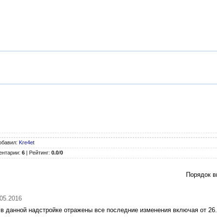
обавил
:
Kre4et
ентарии
:
6
|
Рейтинг
:
0.0
/
0
Порядок в
.05.2016
в данной надстройке отражены все последние изменения включая от 26.0