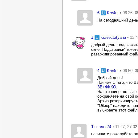
6
Kre4et
• 06:26, 
На сегодняшний день
3
kravectatyana
• 13:
добрый день. подскажит
окне "Надстройки" жмете
разархивированный файл 
4
Kre4et
• 06:50, 
Добрый день!
Начнем с того, что 
ЗВ+ФККО
.
На странице, по выш
сохраняете на свой к
Архив разархивирует
"Обзор" находите пап
выбираете этот файл
1
эколог74
• 11:27, 27.02
напишите пожалуйста ал