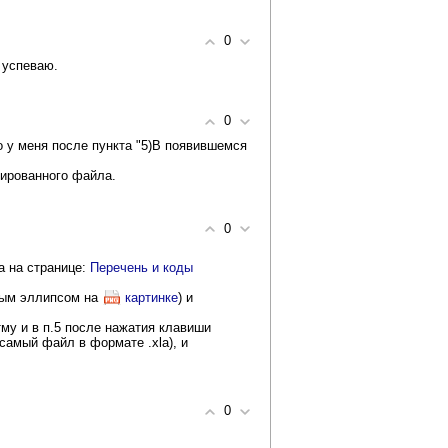
0
 успеваю.
0
о у меня после пункта "5)В появившемся
вированного файла.
0
а на странице:
Перечень и коды
ным эллипсом на
картинке
) и
му и в п.5 после нажатия клавиши
 самый файл в формате .xla), и
0