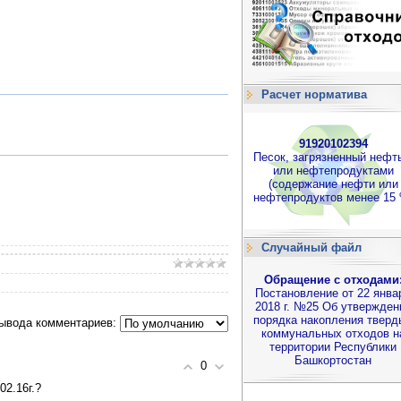
Расчет норматива
91920102394
Песок, загрязненный нефт
или нефтепродуктами
(содержание нефти или
нефтепродуктов менее 15 
Случайный файл
Обращение с отходами
Постановление от 22 янва
2018 г. №25 Об утвержден
порядка накопления тверд
ывода комментариев:
коммунальных отходов н
территории Республики
Башкортостан
0
2.16г.?