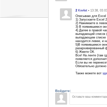
2
Kre4et
• 13:38, 03.0
Описываю для Excel 
1) Запускаете Excel 2
2) Нажимаете в левом
3) В появившемся окн
4) Далее в правой ча
выпадающий список (
выпадающем списке в
находится левее, и н
5)В появившемся окн
разархивированный ф
6) Жмете ОК.
Все! На ленте (там г
появляется дополните
Если вы не перенесет
Обязательно должно 
Также можете вот
зд
Войдите: