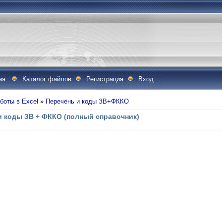
ая
Каталог файлов
Регистрация
Вход
боты в Excel
»
Перечень и коды ЗВ+ФККО
 и коды ЗВ + ФККО (полный справочник)