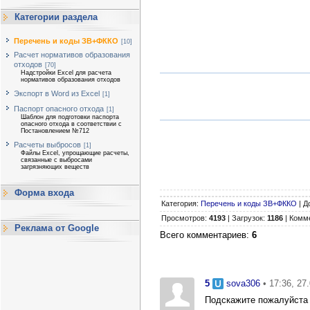
Категории раздела
Перечень и коды ЗВ+ФККО
[10]
Расчет нормативов образования
отходов
[70]
Надстройки Excel для расчета
нормативов образования отходов
Экспорт в Word из Excel
[1]
Паспорт опасного отхода
[1]
Шаблон для подготовки паспорта
опасного отхода в соответствии с
Постановлением №712
Расчеты выбросов
[1]
Файлы Excel, упрощающие расчеты,
связанные с выбросами
загрязняющих веществ
Форма входа
Категория
:
Перечень и коды ЗВ+ФККО
|
Д
Просмотров
:
4193
|
Загрузок
:
1186
|
Комм
Реклама от Google
Всего комментариев
:
6
5
sova306
• 17:36, 27
Подскажите пожалуйста 