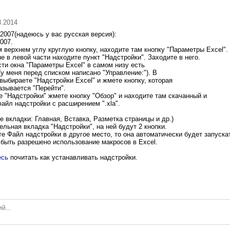
3.2014
2007(надеюсь у вас русская версия):
007.
 верхнем углу круглую кнопку, находите там кнопку "Параметры Excel".
е в левой части находите пункт "Надстройки". Заходите в него.
сти окна "Параметры Excel" в самом низу есть
у меня перед списком написано "Управление:"). В
ыбираете "Надстройки Excel" и жмете кнопку, которая
азывается "Перейти".
е "Надстройки" жмете кнопку "Обзор" и находите там скачанный и
айл надстройки с расширением ".xla".
де вкладки: Главная, Вставка, Разметка страницы и др.)
льная вкладка "Надстройки", на ней будут 2 кнопки.
е Файл надстройки в другое место, то она автоматически будет запуска
быть разрешено использование макросов в Excel.
есь
почитать как устанавливать надстройки.