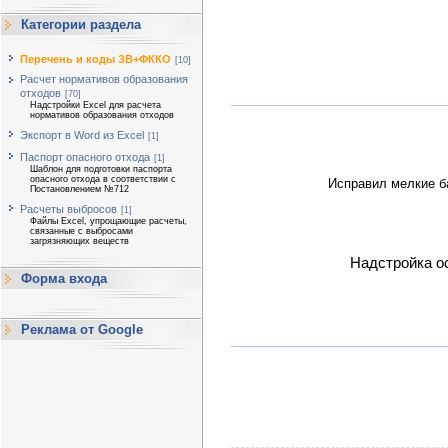
Категории раздела
Перечень и коды ЗВ+ФККО
[10]
Расчет нормативов образования
отходов
[70]
Надстройки Excel для расчета
нормативов образования отходов
Экспорт в Word из Excel
[1]
Паспорт опасного отхода
[1]
Шаблон для подготовки паспорта
опасного отхода в соответствии с
Исправил мелкие ба
Постановлением №712
Расчеты выбросов
[1]
Файлы Excel, упрощающие расчеты,
связанные с выбросами
загрязняющих веществ
Надстройка о
Форма входа
Реклама от Google