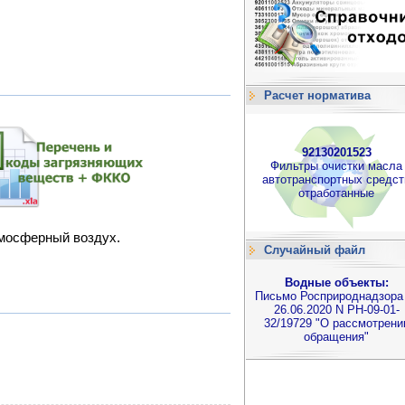
Расчет норматива
92130201523
Фильтры очистки масла
автотранспортных средст
отработанные
тмосферный воздух.
Случайный файл
Водные объекты:
Письмо Росприроднадзора
26.06.2020 N РН-09-01-
32/19729 "О рассмотрени
обращения"