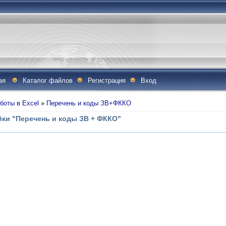
ая
Каталог файлов
Регистрация
Вход
боты в Excel
»
Перечень и коды ЗВ+ФККО
ки "Перечень и коды ЗВ + ФККО"