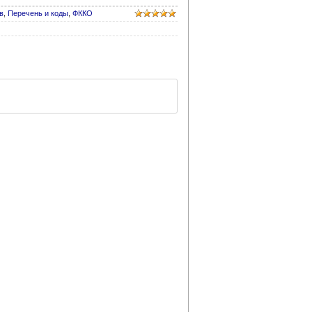
в
,
Перечень и коды
,
ФККО