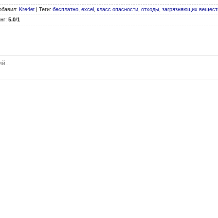
обавил
:
Kre4et
|
Теги
:
бесплатно
,
excel
,
класс опасности
,
отходы
,
загрязняющих вещест
нг
:
5.0
/
1