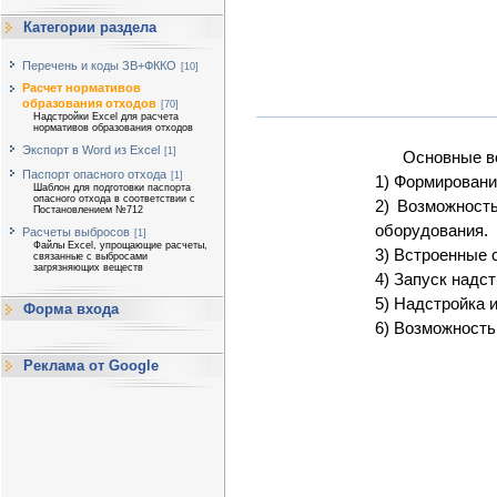
Категории раздела
Перечень и коды ЗВ+ФККО
[10]
Расчет нормативов
образования отходов
[70]
Надстройки Excel для расчета
нормативов образования отходов
Экспорт в Word из Excel
[1]
Основные в
Паспорт опасного отхода
[1]
1) Формировани
Шаблон для подготовки паспорта
опасного отхода в соответствии с
2) Возможност
Постановлением №712
оборудования.
Расчеты выбросов
[1]
Файлы Excel, упрощающие расчеты,
3) Встроенные 
связанные с выбросами
загрязняющих веществ
4) Запуск надст
5) Надстройка 
Форма входа
6) Возможность
Реклама от Google