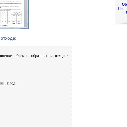
Об
Пись
 отхода:
оценке объемов образования отходов
и, т/год;