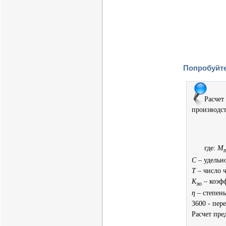
Попробуйте
Расче
производс
где:
М
С
– удельно
Т
– число ч
К
– коэф
эо
η
– степень
3600 - пер
Расчет пре