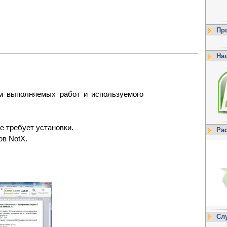
Пр
На
ам выполняемых работ и используемого
не требует установки.
Ра
ов NotX.
Сл