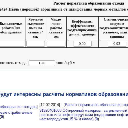
Расчет норматива образования отхода
2424 Пыль (порошок) абразивные от шлифования черных металлов с
Удельное
Число
Степень очист
Коэффициент
Выполняемые
выделение
часов
воздуха в
эффективности
работы/Тип
пыли на
работы
воздухоочистител
воздухоприемника,
оборудования
станке, г/
станка в
установке, доли
доли от единицы
сек
год
единицы
отность отхода:
тонн/куб.м
удут интересны расчеты нормативов образовани
[12.02.2014]
[
Расчет нормативов образования от
образования отходов
]
91920401603 Обтирочный материал, загрязненный
овые отработанные
нефтью или нефтепродуктами (содержание нефти
(
0
)
нефтепродуктов 15 % и более)
(
0
)