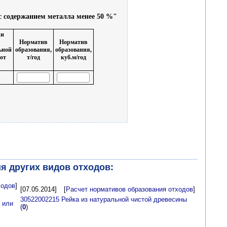
 содержанием металла менее 50 %"
ки
Норматив
Норматив
ьной
образования,
образования,
 от
т/год
куб.м/год
я других видов отходов:
ходов
]
[07.05.2014]
[
Расчет нормативов образования отходов
]
30522002215 Рейка из натуральной чистой древесины
 или
(
0
)