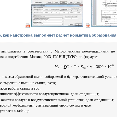
, как надстройка выполняет расчет норматива образования
т выполняется в соответствии с Методическими рекомендациями по 
тва и потребления, Москва, 2003, ГУ НИЦПУРО, по формуле:
-6
М
= ∑
С × Т × K
× η ×
3600 × 10
п
эо
– масса абразивной пыли, собираемой в бункере очистительной установк
п
е выделение пыли на станке, г/сек;
асов работы станка в год;
фициент эффективности воздухоприемника, доли от единицы;
 очистки воздуха в воздухоочистительной установке, доли от единицы;
еводной коэффициент, учитывающий число секунд в часе.
дставлен в таблице.