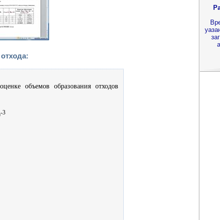
Р
Вр
уаза
за
 отхода:
оценке объемов образования отходов
-3
0