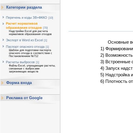
Категории раздела
Перечень и коды ЗВ+ФККО
[10]
Расчет нормативов
образования отходов
[70]
Надстройки Excel для расчета
нормативов образования отходов
Экспорт в Word из Excel
[1]
Основные в
Паспорт опасного отхода
[1]
1) Формировани
Шаблон для подготовки паспорта
опасного отхода в соответствии с
2) Возможность
Постановлением №712
3) Встроенные 
Расчеты выбросов
[1]
Файлы Excel, упрощающие расчеты,
4) Запуск надст
связанные с выбросами
загрязняющих веществ
5) Надстройка 
6) Плотность о
Форма входа
Реклама от Google