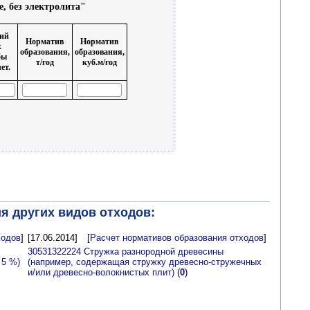
, без электролита"
ий
Норматив
Норматив
к
образования,
образования,
бы
т/год
куб.м/год
ет.
я других видов отходов:
ходов
]
[17.06.2014]
[
Расчет нормативов образования отходов
]
30531322224 Стружка разнородной древесины
 5 %)
(например, содержащая стружку древесно-стружечных
и/или древесно-волокнистых плит)
(
0
)