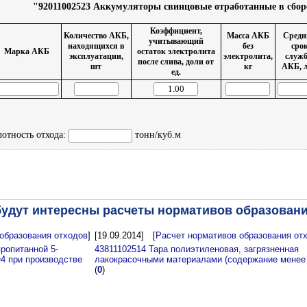
"92011002523 Аккумуляторы свинцовые отработанные в сборе
Коэффициент,
Количество АКБ,
Масса АКБ
Средн
учитывающий
находящихся в
без
сро
Марка АКБ
остаток электролита
эксплуатации,
электролита,
служ
после слива, доли от
шт
кг
АКБ, л
ед.
отность отхода:
тонн/куб.м
удут интересны расчеты нормативов образовани
образования отходов
]
[19.09.2014]
[
Расчет нормативов образования от
ропитанной 5-
43811102514 Тара полиэтиленовая, загрязненная
4 при производстве
лакокрасочными материалами (содержание менее
(
0
)