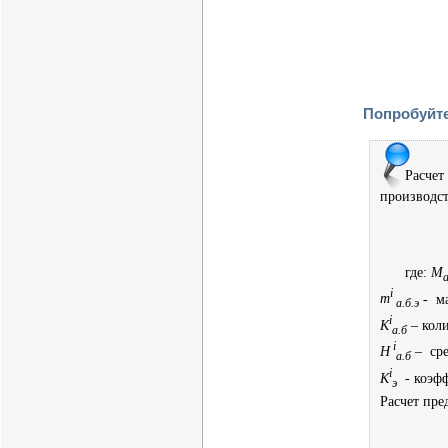
Попробуйте
Расче
производс
где:
М
а
i
m
- м
а.б.э
i
К
– кол
а.б
i
Н
– ср
а.б
i
К
- коэфф
э
Расчет пре