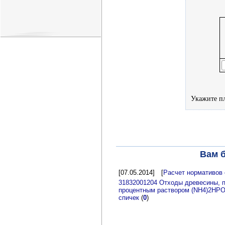
Укажите пл
Вам б
[07.05.2014]
[
Расчет нормативов 
31832001204 Отходы древесины, п
процентным раствором (NH4)2HPO
спичек
(
0
)