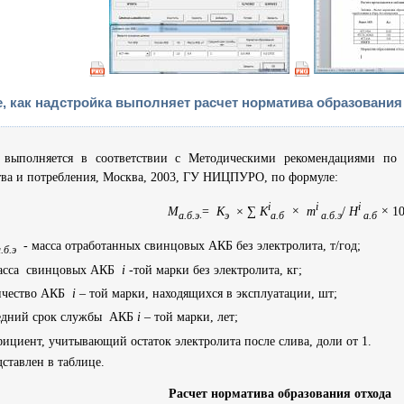
, как надстройка выполняет расчет норматива образования
т выполняется в соответствии с Методическими рекомендациями по 
тва и потребления, Москва, 2003, ГУ НИЦПУРО, по формуле:
i
i
i
М
=
К
× ∑
К
×
m
/
Н
×
1
а.б.э
.
э
а.б
а.б.э
а.б
- масса отработанных свинцовых АКБ без электролита, т/год;
.б.э
асса свинцовых АКБ
i
-той марки без электролита, кг;
ичество АКБ
i
– той марки, находящихся в эксплуатации, шт;
едний срок службы АКБ
i
– той марки, лет;
ициент, учитывающий остаток электролита после слива, доли от 1.
дставлен в таблице.
Расчет норматива образования отхода