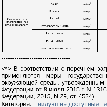
3
Калий
мг/дм
3
Кальций
мг/дм
3
Натрий
мг/дм
Свиноводческое
предприятие (все
источники сбросов)
3
Нефтепродукты (нефть)
мг/дм
3
Нитрат-анион
мг/дм
3
Нитрит-анион
мг/дм
3
Сульфат-анион (сульфаты)
мг/дм
--------------------------------
<*> В соответствии с перечнем за
применяются меры государствен
окружающей среды, утвержденным 
Федерации от 8 июля 2015 г. N 131
Федерации, 2015, N 29, ст. 4524).
Категория
:
Наилучшие доступные те