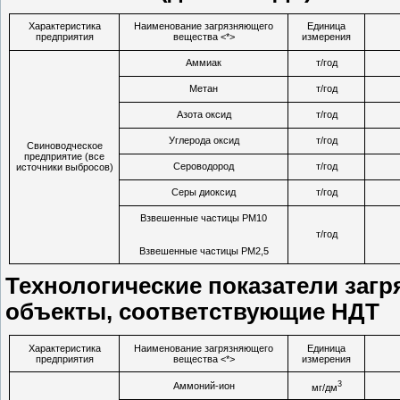
Характеристика
Наименование загрязняющего
Единица
предприятия
вещества
<*>
измерения
Аммиак
т/год
Метан
т/год
Азота оксид
т/год
Углерода оксид
т/год
Свиноводческое
предприятие (все
Сероводород
т/год
источники выбросов)
Серы диоксид
т/год
Взвешенные частицы PM10
т/год
Взвешенные частицы PM2,5
Технологические показатели заг
объекты, соответствующие НДТ
Характеристика
Наименование загрязняющего
Единица
предприятия
вещества
<*>
измерения
3
Аммоний-ион
мг/дм