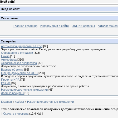
[
Мой сайт
]
Вход на сайт
Меню сайта
Главная страница
Информация о сайте
ONLINE сервисы
Каталог файло
Categories
Автоматизация работы в Excel
[83]
Здесь расположены файлы Excel, упрощающие работу для проектировщиков
Обращение с отходами
[315]
Почва
[18]
Атмосфера
[310]
Экологическая экспертиза
[37]
Документы по экологической экспертизе
Водные объекты
[86]
Общие документы по ООС
[260]
В разделе собраны документы, для которых на сайте не выделена отдельная категор
Проекты НПА
[73]
Разное
[97]
Документы, в которых приходится разбираться во время работы
Наилучшие доступные технологии
[45]
Лесные ресурсы
[19]
Главная
»
Файлы
»
Наилучшие доступные технологии
Технологические показатели наилучших доступных технологий интенсивного 
[
Скачать с сервера
(12.4 Kb) ]