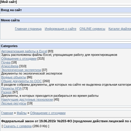
[
Мой сайт
]
Вход на сайт
Меню сайта
Главная страница
Информация о сайте
ONLINE сервисы
Каталог файло
Categories
Автоматизация работы в Excel
[83]
Здесь расположены файлы Excel, упрощающие работу для проектировщиков
Обращение с отходами
[315]
Почва
[18]
Атмосфера
[310]
Экологическая экспертиза
[37]
Документы по экологической экспертизе
Водные объекты
[86]
Общие документы по ООС
[260]
В разделе собраны документы, для которых на сайте не выделена отдельная категор
Проекты НПА
[73]
Разное
[97]
Документы, в которых приходится разбираться во время работы
Наилучшие доступные технологии
[45]
Лесные ресурсы
[19]
Главная
»
Файлы
»
Обращение с отходами
Федеральный закон от 19.06.2015г №203-ФЗ (продление действия лицензий по
[
Скачать с сервера
(286.0 Kb) ]