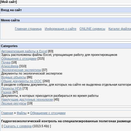
[
Мой сайт
]
Вход на сайт
Меню сайта
Главная страница
Информация о сайте
ONLINE сервисы
Каталог файло
Categories
Автоматизация работы в Excel
[83]
Здесь расположены файлы Excel, упрощающие работу для проектировщиков
Обращение с отходами
[315]
Почва
[18]
Атмосфера
[310]
Экологическая экспертиза
[37]
Документы по экологической экспертизе
Водные объекты
[86]
Общие документы по ООС
[260]
В разделе собраны документы, для которых на сайте не выделена отдельная категор
Проекты НПА
[73]
Разное
[97]
Документы, в которых приходится разбираться во время работы
Наилучшие доступные технологии
[45]
Лесные ресурсы
[19]
Главная
»
Файлы
»
Обращение с отходами
Гидрогеоэкологический контроль на специализированных полигонах размещен
[
Скачать с сервера
(1013.5 Kb) ]