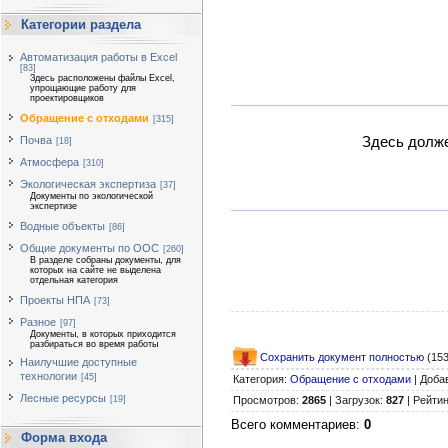
Категории раздела
Автоматизация работы в Excel
[83]
Здесь расположены файлы Excel,
упрощающие работу для
проектировщиков
Обращение с отходами
[315]
Здесь долже
Почва
[18]
Атмосфера
[310]
Экологическая экспертиза
[37]
Документы по экологической
экспертизе
Водные объекты
[86]
Общие документы по ООС
[260]
В разделе собраны документы, для
которых на сайте не выделена
отдельная категория
Проекты НПА
[73]
Разное
[97]
Документы, в которых приходится
разбираться во время работы
Сохранить документ полностью
(153
Наилучшие доступные
технологии
[45]
Категория
:
Обращение с отходами
|
Доба
Лесные ресурсы
[19]
Просмотров
:
2865
|
Загрузок
:
827
|
Рейтин
Всего комментариев
:
0
Форма входа