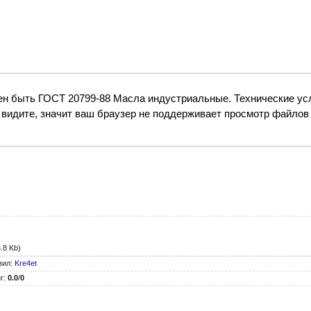
н быть ГОСТ 20799-88 Масла индустриальные. Технические усл
видите, значит ваш браузер не поддерживает просмотр файлов "
.8 Kb)
вил
:
Kre4et
г
:
0.0
/
0