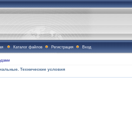
ая
Каталог файлов
Регистрация
Вход
одами
иальные. Технические условия