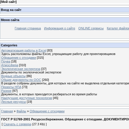
[
Мой сайт
]
Вход на сайт
Меню сайта
Главная страница
Информация о сайте
ONLINE сервисы
Каталог файло
Categories
Автоматизация работы в Excel
[83]
Здесь расположены файлы Excel, упрощающие работу для проектировщиков
Обращение с отходами
[315]
Почва
[18]
Атмосфера
[310]
Экологическая экспертиза
[37]
Документы по экологической экспертизе
Водные объекты
[86]
Общие документы по ООС
[260]
В разделе собраны документы, для которых на сайте не выделена отдельная категор
Проекты НПА
[73]
Разное
[97]
Документы, в которых приходится разбираться во время работы
Наилучшие доступные технологии
[45]
Лесные ресурсы
[19]
Главная
»
Файлы
»
Обращение с отходами
ГОСТ Р 51769-2001 Ресурсосбережение. Обращение с отходами. ДОКУМЕ
[
Скачать с сервера
(27.3 Kb) ]