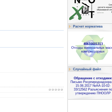
Расчет норматива
40616601313
Отходы минеральных мас
компрессорных
Случайный файл
Обращение с отходами
Письмо Росрпироднадзора
15.06.2017 №АА-10-02-
33/12562 Разъяснения п
утверждению ПНООЛР