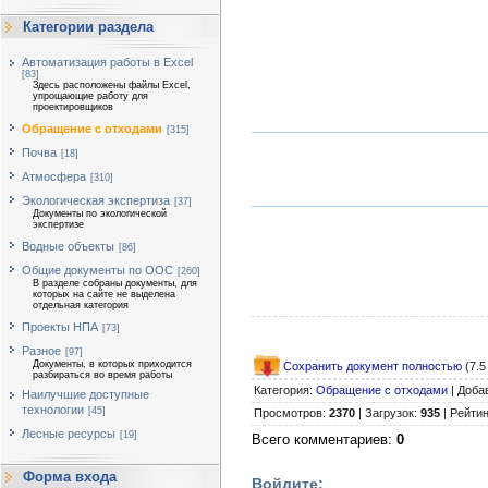
Категории раздела
Автоматизация работы в Excel
[83]
Здесь расположены файлы Excel,
упрощающие работу для
проектировщиков
Обращение с отходами
[315]
Почва
[18]
Атмосфера
[310]
Экологическая экспертиза
[37]
Документы по экологической
экспертизе
Водные объекты
[86]
Общие документы по ООС
[260]
В разделе собраны документы, для
которых на сайте не выделена
отдельная категория
Проекты НПА
[73]
Разное
[97]
Документы, в которых приходится
Сохранить документ полностью
(7.5
разбираться во время работы
Категория
:
Обращение с отходами
|
Доба
Наилучшие доступные
технологии
[45]
Просмотров
:
2370
|
Загрузок
:
935
|
Рейтин
Лесные ресурсы
[19]
Всего комментариев
:
0
Форма входа
Войдите: