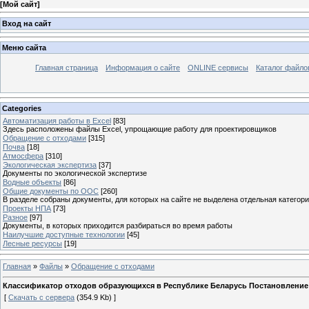
[
Мой сайт
]
Вход на сайт
Меню сайта
Главная страница
Информация о сайте
ONLINE сервисы
Каталог файло
Categories
Автоматизация работы в Excel
[83]
Здесь расположены файлы Excel, упрощающие работу для проектировщиков
Обращение с отходами
[315]
Почва
[18]
Атмосфера
[310]
Экологическая экспертиза
[37]
Документы по экологической экспертизе
Водные объекты
[86]
Общие документы по ООС
[260]
В разделе собраны документы, для которых на сайте не выделена отдельная категор
Проекты НПА
[73]
Разное
[97]
Документы, в которых приходится разбираться во время работы
Наилучшие доступные технологии
[45]
Лесные ресурсы
[19]
Главная
»
Файлы
»
Обращение с отходами
Классификатор отходов образующихся в Республике Беларусь Постановление 
[
Скачать с сервера
(354.9 Kb) ]