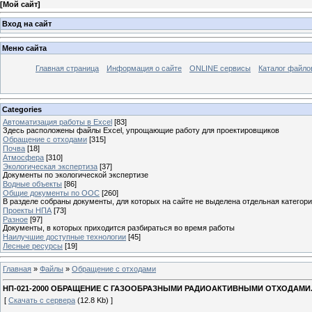
[
Мой сайт
]
Вход на сайт
Меню сайта
Главная страница
Информация о сайте
ONLINE сервисы
Каталог файло
Categories
Автоматизация работы в Excel
[83]
Здесь расположены файлы Excel, упрощающие работу для проектировщиков
Обращение с отходами
[315]
Почва
[18]
Атмосфера
[310]
Экологическая экспертиза
[37]
Документы по экологической экспертизе
Водные объекты
[86]
Общие документы по ООС
[260]
В разделе собраны документы, для которых на сайте не выделена отдельная категор
Проекты НПА
[73]
Разное
[97]
Документы, в которых приходится разбираться во время работы
Наилучшие доступные технологии
[45]
Лесные ресурсы
[19]
Главная
»
Файлы
»
Обращение с отходами
НП-021-2000 ОБРАЩЕНИЕ С ГАЗООБРАЗНЫМИ РАДИОАКТИВНЫМИ ОТХОДАМИ
[
Скачать с сервера
(12.8 Kb) ]