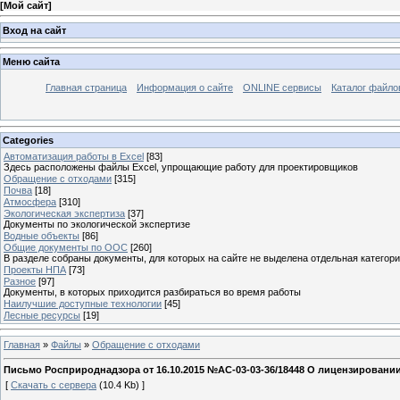
[
Мой сайт
]
Вход на сайт
Меню сайта
Главная страница
Информация о сайте
ONLINE сервисы
Каталог файло
Categories
Автоматизация работы в Excel
[83]
Здесь расположены файлы Excel, упрощающие работу для проектировщиков
Обращение с отходами
[315]
Почва
[18]
Атмосфера
[310]
Экологическая экспертиза
[37]
Документы по экологической экспертизе
Водные объекты
[86]
Общие документы по ООС
[260]
В разделе собраны документы, для которых на сайте не выделена отдельная категор
Проекты НПА
[73]
Разное
[97]
Документы, в которых приходится разбираться во время работы
Наилучшие доступные технологии
[45]
Лесные ресурсы
[19]
Главная
»
Файлы
»
Обращение с отходами
Письмо Росприроднадзора от 16.10.2015 №АС-03-03-36/18448 О лицензировании 
[
Скачать с сервера
(10.4 Kb) ]