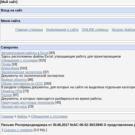
[
Мой сайт
]
Вход на сайт
Меню сайта
Главная страница
Информация о сайте
ONLINE сервисы
Каталог файло
Categories
Автоматизация работы в Excel
[83]
Здесь расположены файлы Excel, упрощающие работу для проектировщиков
Обращение с отходами
[315]
Почва
[18]
Атмосфера
[310]
Экологическая экспертиза
[37]
Документы по экологической экспертизе
Водные объекты
[86]
Общие документы по ООС
[260]
В разделе собраны документы, для которых на сайте не выделена отдельная категор
Проекты НПА
[73]
Разное
[97]
Документы, в которых приходится разбираться во время работы
Наилучшие доступные технологии
[45]
Лесные ресурсы
[19]
Главная
»
Файлы
»
Обращение с отходами
Письмо Росприроднадзора от 30.06.2017 №АС-06-02-36/13945 О представлении
[
Скачать с сервера
(5.0 Kb) ]