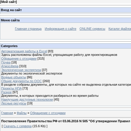
[
Мой сайт
]
Вход на сайт
Меню сайта
Главная страница
Информация о сайте
ONLINE сервисы
Каталог файло
Categories
Автоматизация работы в Excel
[83]
Здесь расположены файлы Excel, упрощающие работу для проектировщиков
Обращение с отходами
[315]
Почва
[18]
Атмосфера
[310]
Экологическая экспертиза
[37]
Документы по экологической экспертизе
Водные объекты
[86]
Общие документы по ООС
[260]
В разделе собраны документы, для которых на сайте не выделена отдельная категор
Проекты НПА
[73]
Разное
[97]
Документы, в которых приходится разбираться во время работы
Наилучшие доступные технологии
[45]
Лесные ресурсы
[19]
Главная
»
Файлы
»
Обращение с отходами
Постановление Правительства РФ от 03.06.2016 N 505 "Об утверждении Правил
[
Скачать с сервера
(15.6 Kb) ]