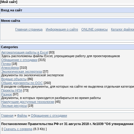
[
Мой сайт
]
Вход на сайт
Меню сайта
Главная страница
Информация о сайте
ONLINE сервисы
Каталог файло
Categories
Автоматизация работы в Excel
[83]
Здесь расположены файлы Excel, упрощающие работу для проектировщиков
Обращение с отходами
[315]
Почва
[18]
Атмосфера
[310]
Экологическая экспертиза
[37]
Документы по экологической экспертизе
Водные объекты
[86]
Общие документы по ООС
[260]
В разделе собраны документы, для которых на сайте не выделена отдельная категор
Проекты НПА
[73]
Разное
[97]
Документы, в которых приходится разбираться во время работы
Наилучшие доступные технологии
[45]
Лесные ресурсы
[19]
Главная
»
Файлы
»
Обращение с отходами
Постановление Правительства РФ от 31 августа 2018 г. №1039 "Об утверждении
[
Скачать с сервера
(8.3 Kb) ]