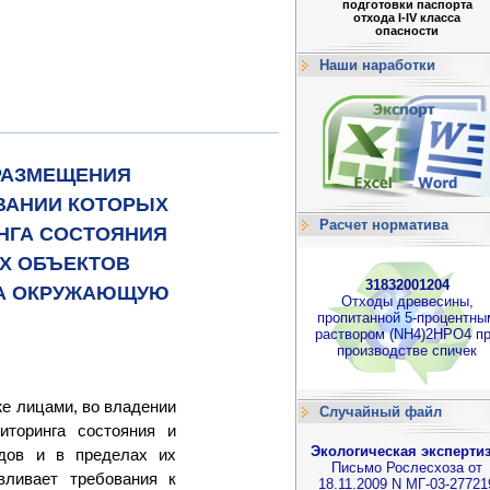
подготовки паспорта
отхода I-IV класса
опасности
Наши наработки
РАЗМЕЩЕНИЯ
ОВАНИИ КОТОРЫХ
Расчет норматива
НГА СОСТОЯНИЯ
Х ОБЪЕКТОВ
31832001204
НА ОКРУЖАЮЩУЮ
Отходы древесины,
пропитанной 5-процентны
раствором (NH4)2HPO4 п
производстве спичек
же лицами, во владении
Случайный файл
иторинга состояния и
Экологическая экспертиз
одов и в пределах их
Письмо Рослесхоза от
вливает требования к
18.11.2009 N МГ-03-27721