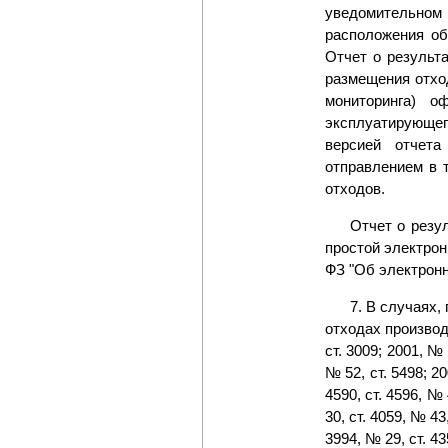
уведомительном
расположения об
Отчет о результ
размещения отхо
мониторинга) о
эксплуатирующег
версией отчета
отправлением в 
отходов.
Отчет о резу
простой электрон
ФЗ "Об электронн
7. В случаях,
отходах производ
ст. 3009; 2001, № 
№ 52, ст. 5498; 20
4590, ст. 4596, № 
30, ст. 4059, № 43,
3994, № 29, ст. 4