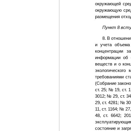
окружающей сред
окружающую сред
размещения отхо
Пункт 8 вступ
8. В отношен
и учета объема
концентрации з
информации об 
веществ и о кон
экологического 
требованиями ст
(Собрание законод
ст. 25; № 19, ст. 
3012; № 29, ст. 34
29, ст. 4281; № 30
11, ст. 1164; № 27
48, ст. 6642; 2
эксплуатирующим
состояние и заг