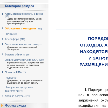
Категории раздела
Автоматизация работы в Excel
[83]
Здесь расположены файлы Excel,
упрощающие работу для
проектировщиков
Обращение с отходами
[315]
Почва
[18]
ПОРЯДО
Атмосфера
[310]
ОТХОДОВ, А
Экологическая экспертиза
[37]
Документы по экологической
экспертизе
НАХОДЯТСЯ
Водные объекты
[86]
И ЗАГР
Общие документы по ООС
[260]
В разделе собраны документы, для
РАЗМЕЩЕНИ
которых на сайте не выделена
отдельная категория
Проекты НПА
[73]
Разное
[97]
Документы, в которых приходится
разбираться во время работы
Наилучшие доступные
1. Порядок п
технологии
[45]
или в пользова
Лесные ресурсы
[19]
загрязнения ок
воздействия на
Форма входа