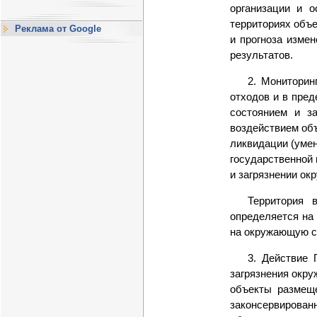
организации и 
территориях объ
Реклама от Google
и прогноза изме
результатов.
2. Мониторин
отходов и в пре
состоянием и з
воздействием об
ликвидации (уме
государственной 
и загрязнении ок
Территория 
определяется на
на окружающую с
3. Действие 
загрязнения окр
объекты размеще
законсервированн