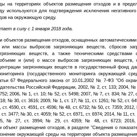
ы на территориях объектов размещения отходов и в предел
у используются для подтверждения исключения негативного
дов на окружающую среду.
ает в силу с 1 января 2018 года.
ии объектов размещения отходов, оснащенных автоматическими
 или массы выбросов загрязняющих веществ, сбросов заг
агрязняющих веществ, а также техническими средствами 
объеме и (или) о массе выбросов загрязняющих веществ, 
центрации загрязняющих веществ в государственный фонд да
мониторинга (государственного мониторинга окружающей ср
атьи 67 Федерального закона от 10.01.2002 № 7-ФЗ "Об охр
ательства Российской Федерации, 2002, № 2, ст. 133; 2004, № 3
1752; 2006, № 1, ст. 10; № 52, ст. 5498; 2007, № 7, ст. 834; № 27, 
18; № 30, ст. 3616; 2009, № 1, ст. 17; № 11, ст. 1261; № 52, ст. 6
, ст. 4590, ст. 4591, ст. 4596; № 48, ст. 6732; № 50, ст. 7359; 2012
, ст. 3477; № 30, ст. 4059; № 52, ст. 6971, ст. 6974; 2014, № 11, ст
015, № 27, ст. 3994; № 29, ст. 4359; № 48, ст. 6723; 2016,
 объект размещения отходов, в разделе "Сведения о показат
рязнение окружающей среды на территории объекта размещения