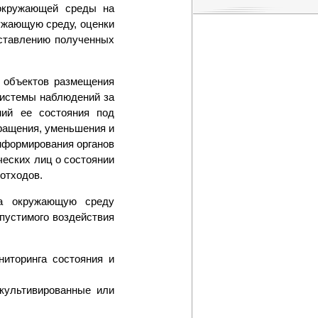
 окружающей среды на
ужающую среду, оценки
дставлению полученных
х объектов размещения
системы наблюдений за
ний ее состояния под
ращения, уменьшения и
нформирования органов
ческих лиц о состоянии
отходов.
на окружающую среду
пустимого воздействия
ниторинга состояния и
культивированные или