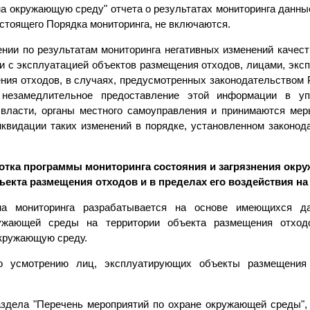
на окружающую среду" отчета о результатах мониторинга данны
настоящего Порядка мониторинга, не включаются.
ении по результатам мониторинга негативных изменений качес
зи с эксплуатацией объектов размещения отходов, лицами, эк
ния отходов, в случаях, предусмотренных законодательством 
 незамедлительное предоставление этой информации в уп
 власти, органы местного самоуправления и принимаются ме
квидации таких изменений в порядке, установленном законод
аботка программы мониторинга состояния и загрязнения ок
ъекта размещения отходов и в пределах его воздействия 
ма мониторинга разрабатывается на основе имеющихся д
ружающей среды на территории объекта размещения отход
окружающую среду.
о усмотрению лиц, эксплуатирующих объекты размещения 
здела "Перечень мероприятий по охране окружающей среды",