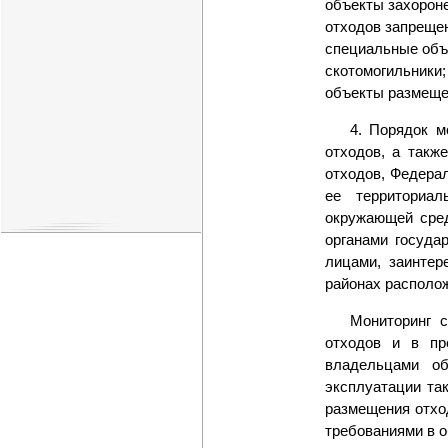
объекты захороне
отходов запреще
специальные объ
скотомогильники;
объекты размеще
4. Порядок м
отходов, а такж
отходов, Федера
ее территориал
окружающей сред
органами госуда
лицами, заинте
районах располо
Мониторинг 
отходов и в пр
владельцами об
эксплуатации та
размещения отхо
требованиями в о