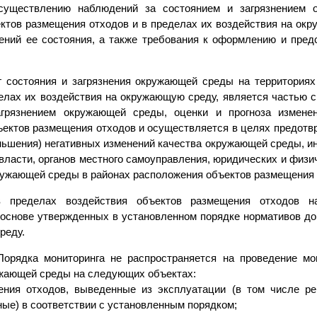
осуществлению наблюдений за состоянием и загрязнением
ектов размещения отходов и в пределах их воздействия на окр
нений ее состояния, а также требования к оформлению и пре
г состояния и загрязнения окружающей среды на территория
делах их воздействия на окружающую среду, является частью 
агрязнением окружающей среды, оценки и прогноза измене
ъектов размещения отходов и осуществляется в целях предотв
ньшения) негативных изменений качества окружающей среды, и
власти, органов местного самоуправления, юридических и физи
ружающей среды в районах расположения объектов размещения 
в пределах воздействия объектов размещения отходов 
 основе утвержденных в установленном порядке нормативов до
реду.
Порядка мониторинга не распространяется на проведение мо
ужающей среды на следующих объектах:
ния отходов, выведенные из эксплуатации (в том числе ре
ые) в соответствии с установленным порядком;