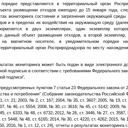
 порядке представляются в территориальный орган Роспр
ъекта размещении отходов ежегодно до 15 января года, сл
атах мониторинга состояния и загрязнения окружающей среды 
дов и в пределах их воздействия на окружающую среду (далее 
формляется в двух экземплярах, один экземпляр которо
о данный объект размещения отходов, а второй экземпляр,
 на магнитном носителе, в уведомительном порядке на
территориальный орган Росприроднадзора по месту нахожден
льтатах мониторинга может быть подан в виде электронного до
ной подписью в соответствии с требованиями Федерального зако
ой подписи".
 предусмотренных пунктом 7 статьи 23 Федерального закона от 
ства и потребления" (Собрание законодательства Российской 
1, ст. 21; 2003, № 2, ст. 167; 2004, № 35, ст. 3607; 2005, № 19, ст.
07, № 46, ст. 5554; 2008, № 30, ст. 3616; № 45, ст. 5142; 2009, № 1
45, ст. 6333, № 48, ст. 6732; 2012, № 26, ст. 3446, № 27, ст. 3587
 ст. 5448, № 48, ст. 6165; 2014, № 30, ст. 4220, ст. 4262; 2015, № 1,
350, 2016, № 1, ст. 12, ст. 24), отчеты о результатах мониторинга