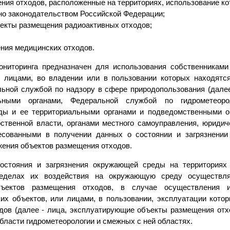
ния отходов, расположенные на территориях, использование к
но законодательством Российской Федерации;
екты размещения радиоактивных отходов;
ния медицинских отходов.
ониторинга предназначен для использования собственникам
е лицами, во владении или в пользовании которых находят
льной службой по надзору в сфере природопользования (далее
ьными органами, Федеральной службой по гидрометеоро
ы и ее территориальными органами и подведомственными ор
рственной власти, органами местного самоуправления, юриди
ресованными в получении данных о состоянии и загрязнени
жения объектов размещения отходов.
состояния и загрязнения окружающей среды на территориях
еделах их воздействия на окружающую среду осуществляе
ъектов размещения отходов, в случае осуществления и
ких объектов, или лицами, в пользовании, эксплуатации кото
дов (далее - лица, эксплуатирующие объекты размещения отхо
бласти гидрометеорологии и смежных с ней областях.