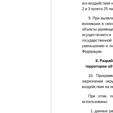
его воздействия 
2 и 3 пункта 25 
9. При выявл
возникших в свя
объекты размеще
осуществляется
государственной
уменьшению и ли
Федерации.
II. Разр
территории об
10. Програм
загрязнении ок
воздействия на 
При этом, п
использованы:
данные ра