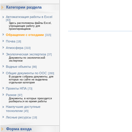
Категории раздела
Автоматизация работы в Excel
[83]
Здесь расположены файлы Excel,
упрощающие работу для
проектировщиков
Обращение с отходами
[315]
Почва
[18]
Атмосфера
[310]
Экологическая экспертиза
[37]
Документы по экологической
экспертизе
Водные объекты
[86]
Общие документы по ООС
[260]
В разделе собраны документы, для
которых на сайте не выделена
отдельная категория
Проекты НПА
[73]
Разное
[97]
Документы, в которых приходится
разбираться во время работы
Наилучшие доступные
технологии
[45]
Лесные ресурсы
[19]
Форма входа