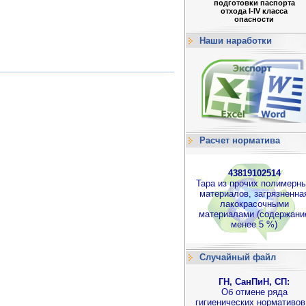
подготовки паспорта
отхода I-IV класса
опасности
Наши наработки
Расчет норматива
43819102514
Тара из прочих полимерн
материалов, загрязненна
лакокрасочными
материалами (содержани
менее 5 %)
Случайный файл
ГН, СанПиН, СП:
Об отмене ряда
гигиенических нормативов