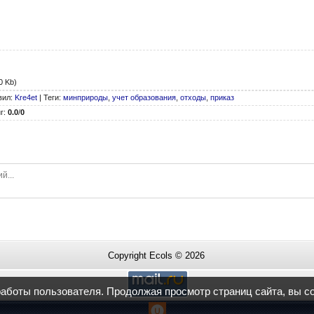
0 Kb)
вил
:
Kre4et
|
Теги
:
минприроды
,
учет образования
,
отходы
,
приказ
г
:
0.0
/
0
Copyright Ecols © 2026
работы пользователя. Продолжая просмотр страниц сайта, вы с