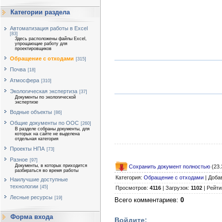
Категории раздела
Автоматизация работы в Excel
[83]
Здесь расположены файлы Excel,
упрощающие работу для
проектировщиков
Обращение с отходами
[315]
Почва
[18]
Атмосфера
[310]
Экологическая экспертиза
[37]
Документы по экологической
экспертизе
Водные объекты
[86]
Общие документы по ООС
[260]
В разделе собраны документы, для
которых на сайте не выделена
отдельная категория
Проекты НПА
[73]
Разное
[97]
Документы, в которых приходится
Сохранить документ полностью
(23.
разбираться во время работы
Категория
:
Обращение с отходами
|
Доба
Наилучшие доступные
технологии
[45]
Просмотров
:
4116
|
Загрузок
:
1102
|
Рейти
Лесные ресурсы
[19]
Всего комментариев
:
0
Форма входа
Войдите: