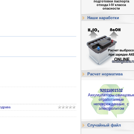
подготовки паспорта
отхода I-IV класса
опасности
Наши наработки
Расчет норматива
92011001532
Аккумуляторы свинцовы
отработанные
неповрежденные, с
здрава
электролитом
Случайный файл