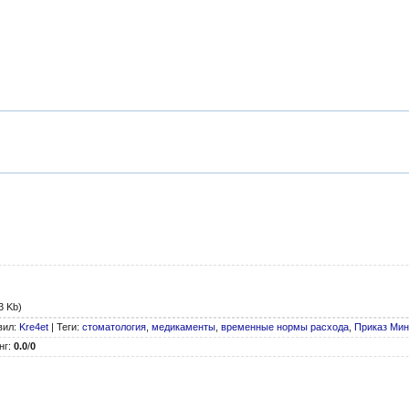
3 Kb)
вил
:
Kre4et
|
Теги
:
стоматология
,
медикаменты
,
временные нормы расхода
,
Приказ Мин
нг
:
0.0
/
0