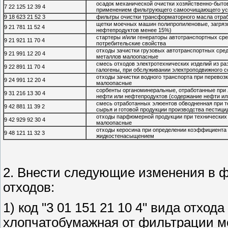
осадок механической очистки хозяйственно-быто
7 22 125 12 39 4
применением фильтрующего самоочищающего ус
9 18 623 21 52 3
фильтры очистки трансформаторного масла отра
щетки моечных машин полипропиленовые, загряз
9 21 781 11 52 4
нефтепродуктов менее 15%)
стартеры и/или генераторы автотранспортных сре
9 21 921 11 70 4
потребительские свойства
отходы зачистки грузовых автотранспортных сред
9 21 991 12 20 4
металлов малоопасные
смесь отходов электротехнических изделий из р
9 22 891 11 70 4
галогены, при обслуживании электроподвижного 
отходы зачистки водного транспорта при перевоз
9 24 991 12 20 4
малоопасные
сорбенты органоминеральные, отработанные при 
9 31 216 13 30 4
нефти или нефтепродуктов (содержание нефти и
смесь отработанных элюентов обводненная при 
9 42 881 11 39 2
сырья и готовой продукции производства пестици
отходы парфюмерной продукции при технических 
9 42 929 92 30 4
малоопасные
отходы керосина при определении коэффициента 
9 48 121 11 32 3
жидкостенасыщением
2. Внести следующие изменения в 
отходов:
1) код "3 01 151 21 10 4" вида отхо
хлопчатобумажная от фильтрации мо