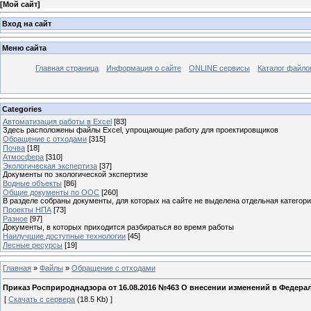
[
Мой сайт
]
Вход на сайт
Меню сайта
Главная страница
Информация о сайте
ONLINE сервисы
Каталог файло
Categories
Автоматизация работы в Excel
[83]
Здесь расположены файлы Excel, упрощающие работу для проектировщиков
Обращение с отходами
[315]
Почва
[18]
Атмосфера
[310]
Экологическая экспертиза
[37]
Документы по экологической экспертизе
Водные объекты
[86]
Общие документы по ООС
[260]
В разделе собраны документы, для которых на сайте не выделена отдельная категор
Проекты НПА
[73]
Разное
[97]
Документы, в которых приходится разбираться во время работы
Наилучшие доступные технологии
[45]
Лесные ресурсы
[19]
Главная
»
Файлы
»
Обращение с отходами
Приказ Росприроднадзора от 16.08.2016 №463 О внесении изменений в Федер
[
Скачать с сервера
(18.5 Kb) ]