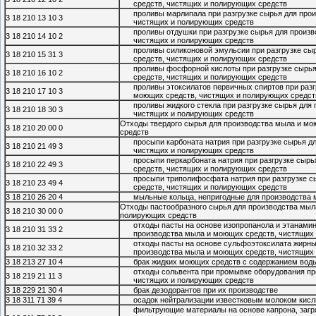
средств, чистящих и полирующих средств
проливы марлипала при разгрузке сырья для про
3 18 210 13 10 3
чистящих и полирующих средств
проливы отдушки при разгрузке сырья для произ
3 18 210 14 10 2
чистящих и полирующих средств
проливы силиконовой эмульсии при разгрузке сы
3 18 210 15 31 3
средств, чистящих и полирующих средств
проливы фосфорной кислоты при разгрузке сырь
3 18 210 16 10 2
средств, чистящих и полирующих средств
проливы этоксилатов первичных спиртов при разг
3 18 210 17 10 3
моющих средств, чистящих и полирующих средст
проливы жидкого стекла при разгрузке сырья для
3 18 210 18 30 3
чистящих и полирующих средств
Отходы твердого сырья для производства мыла и мо
3 18 210 20 00 0
средств
просыпи карбоната натрия при разгрузке сырья д
3 18 210 21 49 3
чистящих и полирующих средств
просыпи перкарбоната натрия при разгрузке сыр
3 18 210 22 49 3
средств, чистящих и полирующих средств
просыпи триполифосфата натрия при разгрузке 
3 18 210 23 49 4
средств, чистящих и полирующих средств
3 18 210 26 20 4
мыльные кольца, непригодные для производства
Отходы пастообразного сырья для производства мыл
3 18 210 30 00 0
полирующих средств
отходы пасты на основе изопропанола и этанамин
3 18 210 31 33 2
производства мыла и моющих средств, чистящих
отходы пасты на основе сульфоэтоксилата жирных
3 18 210 32 33 2
производства мыла и моющих средств, чистящих
3 18 213 27 10 4
брак жидких моющих средств с содержанием вод
отходы сольвента при промывке оборудования пр
3 18 219 21 11 3
чистящих и полирующих средств
3 18 229 21 30 4
брак дезодорантов при их производстве
3 18 311 71 39 4
осадок нейтрализации известковым молоком кисл
фильтрующие материалы на основе капрона, заг