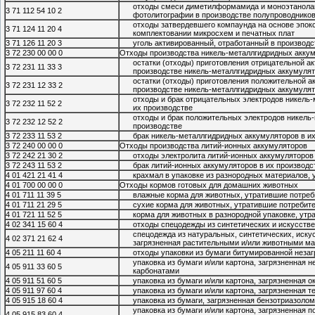
отходы смеси диметилформамида и моноэтанолам
3 71 112 54 10 2
фотолитографии в производстве полупроводнико
отходы затвердевшего компаунда на основе эпок
3 71 124 11 20 4
комплектовании микросхем и печатных плат
3 71 126 11 20 3
уголь активированный, отработанный в производс
3 72 230 00 00 0
Отходы производства никель-металлгидридных аккум
остатки (отходы) приготовления отрицательной а
3 72 231 11 33 3
производстве никель-металлгидридных аккумуля
остатки (отходы) приготовления положительной а
3 72 231 12 33 2
производстве никель-металлгидридных аккумуля
отходы и брак отрицательных электродов никель-
3 72 232 11 52 2
их производстве
отходы и брак положительных электродов никель
3 72 232 12 52 2
производстве
3 72 233 11 53 2
брак никель-металлгидридных аккумуляторов в и
3 72 240 00 00 0
Отходы производства литий-ионных аккумуляторов
3 72 242 21 30 2
отходы электролита литий-ионных аккумуляторов 
3 72 243 11 53 2
брак литий-ионных аккумуляторов в их производс
4 01 421 21 41 4
крахмал в упаковке из разнородных материалов, 
4 01 700 00 00 0
Отходы кормов готовых для домашних животных
4 01 711 11 39 5
влажные корма для животных, утратившие потреб
4 01 711 21 29 5
сухие корма для животных, утратившие потребит
4 01 721 11 52 5
корма для животных в разнородной упаковке, утр
4 02 341 15 60 4
отходы спецодежды из синтетических и искусств
спецодежда из натуральных, синтетических, иску
4 02 371 21 62 4
загрязненная растительными и/или животными м
4 05 211 11 60 4
отходы упаковки из бумаги битумированной неза
упаковка из бумаги и/или картона, загрязненная
4 05 911 33 60 5
карбонатами
4 05 911 51 60 5
упаковка из бумаги и/или картона, загрязненная 
4 05 911 97 60 4
упаковка из бумаги и/или картона, загрязненная 
4 05 915 18 60 4
упаковка из бумаги, загрязненная бензотриазолом
упаковка из бумаги и/или картона, загрязненная 
4 05 915 83 60 4