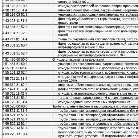
синтетических смол
4 14 126 31 10 3
отходы растворителей на основе спирта пропилов
4 38 112 17 51 4
упаковка полиэтиленовая, загрязненная неорган
4 38 193 03 52 3
упаковка из разнородных полимерных материалов
фильтрующий элемент из термопласта, загрязн
4 43 126 11 51 4
веществами
4 43 131 21 52 4
фильтры систем вентиляции полимерные, загряз
фильтры систем вентиляции на основе полиэфирно
4 43 131 71 72 3
сажей
4 43 211 81 61 4
ткань фильтровальная хлопчатобумажная, загряз
фильтрующая загрузка из щепы древесной, загря
4 43 731 21 60 4
нефтепродуктов менее 15%)
фильтрующая загрузка из песка, угля и сипрона,
4 43 761 31 52 4
(содержание нефтепродуктов менее 15%)
4 51 460 00 00 0
Отходы упаковки из стеклоткани
4 51 461 61 60 4
упаковка из стекловолокна, загрязненная термоэ
4 55 111 11 62 4
отходы асбестовой ткани с добавлением хлопков
4 55 131 12 62 4
отходы асбестового шнура с добавлением хлопко
отходы изделий из паронита, загрязненных нефт
4 55 711 21 51 4
менее 10%)
4 56 312 31 62 4
шерсть и войлок полировальные, загрязненные п
4 57 421 11 52 4
плиты перлитоцементные теплоизоляционные, ут
4 59 311 11 42 4
отходы электроизоляционной слюды в виде пыли
4 68 121 31 51 4
тара стальная, загрязненная N-метилпирролидон
4 68 125 11 51 4
отходы подшипников стальных загрязненных
4 69 520 00 00 0
Трубы стальные нефте- и газопроводов отработанны
4 69 521 11 51 4
трубы стальные газопроводов отработанные без 
4 69 521 12 51 4
трубы стальные газопроводов отработанные с би
4 69 521 13 51 4
трубы стальные газопроводов отработанные с по
4 69 522 12 51 4
трубы стальные нефтепроводов отработанные с 
4 69 522 13 51 4
трубы стальные нефтепроводов отработанные с 
пенообразователь на основе синтетических пове
4 89 226 13 10 4
сульфат натрия, утративший потребительские св