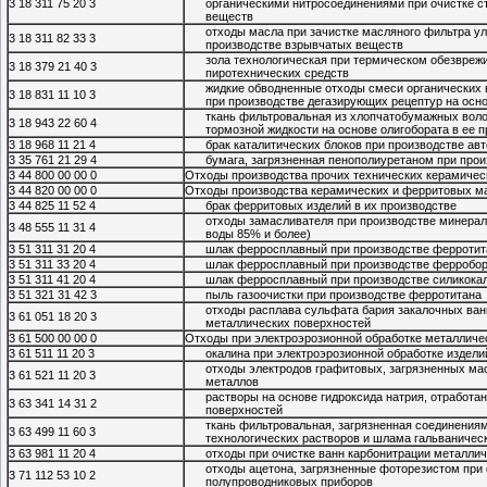
3 18 311 75 20 3
органическими нитросоединениями при очистке с
веществ
отходы масла при зачистке масляного фильтра у
3 18 311 82 33 3
производстве взрывчатых веществ
зола технологическая при термическом обезвреж
3 18 379 21 40 3
пиротехнических средств
жидкие обводненные отходы смеси органических 
3 18 831 11 10 3
при производстве дегазирующих рецептур на осн
ткань фильтровальная из хлопчатобумажных воло
3 18 943 22 60 4
тормозной жидкости на основе олигобората в ее 
3 18 968 11 21 4
брак каталитических блоков при производстве ав
3 35 761 21 29 4
бумага, загрязненная пенополиуретаном при прои
3 44 800 00 00 0
Отходы производства прочих технических керамичес
3 44 820 00 00 0
Отходы производства керамических и ферритовых м
3 44 825 11 52 4
брак ферритовых изделий в их производстве
отходы замасливателя при производстве минерал
3 48 555 11 31 4
воды 85% и более)
3 51 311 31 20 4
шлак ферросплавный при производстве ферротит
3 51 311 33 20 4
шлак ферросплавный при производстве ферробо
3 51 311 41 20 4
шлак ферросплавный при производстве силикока
3 51 321 31 42 3
пыль газоочистки при производстве ферротитана
отходы расплава сульфата бария закалочных ван
3 61 051 18 20 3
металлических поверхностей
3 61 500 00 00 0
Отходы при электроэрозионной обработке металличе
3 61 511 11 20 3
окалина при электроэрозионной обработке издел
отходы электродов графитовых, загрязненных ма
3 61 521 11 20 3
металлов
растворы на основе гидроксида натрия, отработ
3 63 341 14 31 2
поверхностей
ткань фильтровальная, загрязненная соединениям
3 63 499 11 60 3
технологических растворов и шлама гальваничес
3 63 981 11 20 4
отходы при очистке ванн карбонитрации металли
отходы ацетона, загрязненные фоторезистом при
3 71 112 53 10 2
полупроводниковых приборов