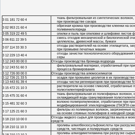
ткань фильтровальная из синтетических волокон
3 01 181 72 60 4
при производстве сахара
обрезная кромка при производстве клеенки на осн
3 02 953 21 60 4
поливинилхлорида
3 05 319 22 49 5
опилки и пыль при опиловке и шлифовке листов 
смесь отходов механической и биологической очи
3 06 811 22 39 5
целлюлозы, древесной массы, бумаги
отходы растворителей на основе этилацетата, за
3 07 114 33 30 3
при промывке печатных машин
отходы зачистки технологического оборудования 
3 12 229 13 40 4
серы
3 12 243 00 00 0
Отходы производства бромида водорода
фильтровальный материал, отработанный при при
3 12 243 51 60 3
процесса бромирования
3 12 726 00 00 0
Отходы производства алюмосиликатов
3 12 726 21 33 5
осадок при промывке цеолитов в их производстве
3 13 443 81 39 4
отходы чистки регенераторов при производстве 
растворители на основе гликолей, отработанные 
3 15 472 21 10 3
полиэтилентерефталата
ткань фильтровальная из полиэфирных волокон, 
3 15 475 31 60 4
охлаждающей воды гранулирования полиэтилент
волокно полипропиленовое, отработанное при пр
3 15 481 32 60 3
модифицированной эпихлоргидрином (ПАЭПХ-см
фильтры из полимерных волокон, загрязненные п
3 17 125 21 60 3
на основе сложных полиэфиров в неводной среде
Отходы жидкого сырья для производства мыла и мо
3 18 210 10 00 0
средств
проливы алкилбензосульфокислоты при разгрузк
3 18 210 11 10 3
средств, чистящих и полирующих средств
проливы алкилдиметиламина при разгрузке сырь
3 18 210 12 10 2