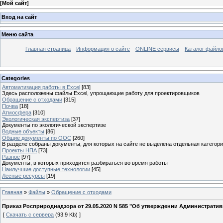
[
Мой сайт
]
Вход на сайт
Меню сайта
Главная страница
Информация о сайте
ONLINE сервисы
Каталог файло
Categories
Автоматизация работы в Excel
[83]
Здесь расположены файлы Excel, упрощающие работу для проектировщиков
Обращение с отходами
[315]
Почва
[18]
Атмосфера
[310]
Экологическая экспертиза
[37]
Документы по экологической экспертизе
Водные объекты
[86]
Общие документы по ООС
[260]
В разделе собраны документы, для которых на сайте не выделена отдельная категор
Проекты НПА
[73]
Разное
[97]
Документы, в которых приходится разбираться во время работы
Наилучшие доступные технологии
[45]
Лесные ресурсы
[19]
Главная
»
Файлы
»
Обращение с отходами
Приказ Росприроднадзора от 29.05.2020 N 585 "Об утверждении Административ
[
Скачать с сервера
(93.9 Kb) ]