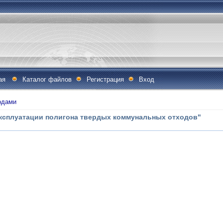
ая
Каталог файлов
Регистрация
Вход
одами
эксплуатации полигона твердых коммунальных отходов"