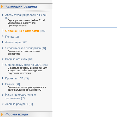
Категории раздела
Автоматизация работы в Excel
[83]
Здесь расположены файлы Excel,
упрощающие работу для
проектировщиков
Обращение с отходами
[315]
Почва
[18]
Атмосфера
[310]
Экологическая экспертиза
[37]
Документы по экологической
экспертизе
Водные объекты
[86]
Общие документы по ООС
[260]
В разделе собраны документы, для
которых на сайте не выделена
отдельная категория
Проекты НПА
[73]
Разное
[97]
Документы, в которых приходится
разбираться во время работы
Наилучшие доступные
технологии
[45]
Лесные ресурсы
[19]
Форма входа