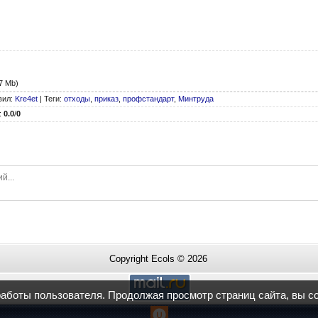
7 Mb)
вил
:
Kre4et
|
Теги
:
отходы
,
приказ
,
профстандарт
,
Минтруда
:
0.0
/
0
Copyright Ecols © 2026
работы пользователя. Продолжая просмотр страниц сайта, вы с