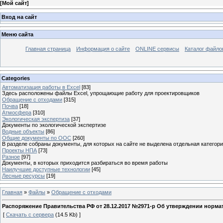
[
Мой сайт
]
Вход на сайт
Меню сайта
Главная страница
Информация о сайте
ONLINE сервисы
Каталог файло
Categories
Автоматизация работы в Excel
[83]
Здесь расположены файлы Excel, упрощающие работу для проектировщиков
Обращение с отходами
[315]
Почва
[18]
Атмосфера
[310]
Экологическая экспертиза
[37]
Документы по экологической экспертизе
Водные объекты
[86]
Общие документы по ООС
[260]
В разделе собраны документы, для которых на сайте не выделена отдельная категор
Проекты НПА
[73]
Разное
[97]
Документы, в которых приходится разбираться во время работы
Наилучшие доступные технологии
[45]
Лесные ресурсы
[19]
Главная
»
Файлы
»
Обращение с отходами
Распоряжение Правительства РФ от 28.12.2017 №2971-р Об утверждении нормат
[
Скачать с сервера
(14.5 Kb) ]