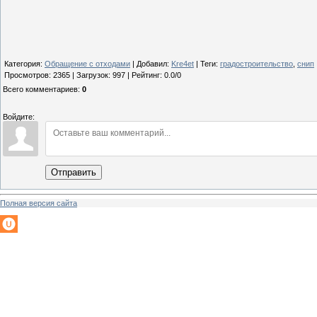
Категория
:
Обращение с отходами
|
Добавил
:
Kre4et
|
Теги
:
градостроительство
,
снип
Просмотров
:
2365
|
Загрузок
:
997
|
Рейтинг
:
0.0
/
0
Всего комментариев
:
0
Войдите:
Отправить
Полная версия сайта