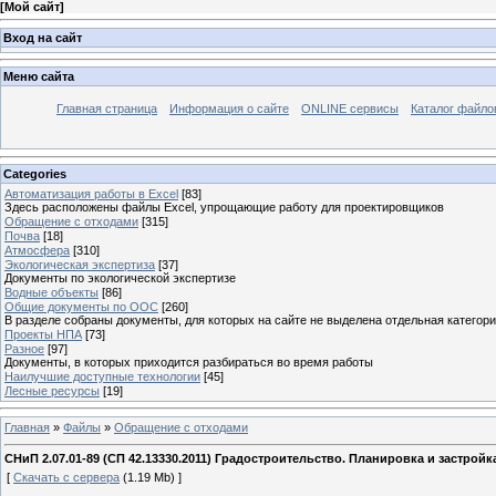
[
Мой сайт
]
Вход на сайт
Меню сайта
Главная страница
Информация о сайте
ONLINE сервисы
Каталог файло
Categories
Автоматизация работы в Excel
[83]
Здесь расположены файлы Excel, упрощающие работу для проектировщиков
Обращение с отходами
[315]
Почва
[18]
Атмосфера
[310]
Экологическая экспертиза
[37]
Документы по экологической экспертизе
Водные объекты
[86]
Общие документы по ООС
[260]
В разделе собраны документы, для которых на сайте не выделена отдельная категор
Проекты НПА
[73]
Разное
[97]
Документы, в которых приходится разбираться во время работы
Наилучшие доступные технологии
[45]
Лесные ресурсы
[19]
Главная
»
Файлы
»
Обращение с отходами
СНиП 2.07.01-89 (СП 42.13330.2011) Градостроительство. Планировка и застрой
[
Скачать с сервера
(1.19 Mb) ]