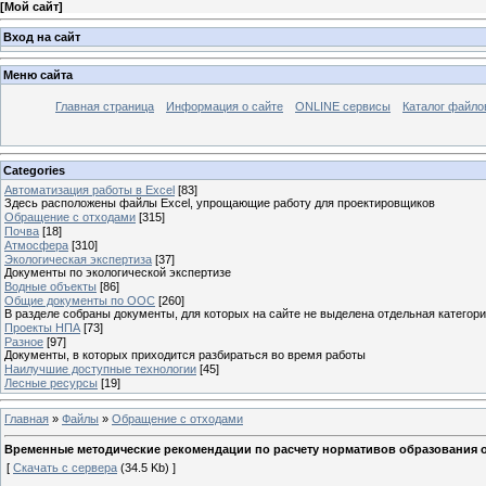
[
Мой сайт
]
Вход на сайт
Меню сайта
Главная страница
Информация о сайте
ONLINE сервисы
Каталог файло
Categories
Автоматизация работы в Excel
[83]
Здесь расположены файлы Excel, упрощающие работу для проектировщиков
Обращение с отходами
[315]
Почва
[18]
Атмосфера
[310]
Экологическая экспертиза
[37]
Документы по экологической экспертизе
Водные объекты
[86]
Общие документы по ООС
[260]
В разделе собраны документы, для которых на сайте не выделена отдельная категор
Проекты НПА
[73]
Разное
[97]
Документы, в которых приходится разбираться во время работы
Наилучшие доступные технологии
[45]
Лесные ресурсы
[19]
Главная
»
Файлы
»
Обращение с отходами
Временные методические рекомендации по расчету нормативов образования о
[
Скачать с сервера
(34.5 Kb) ]