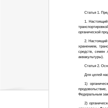
Статья 1. Пр
1. Настоящий
транспортировк
органической про
2. Настоящий
хранением, тран
средств, семян 
аквакультуры).
Статья 2. Ос
Для целей на
1) органичес
продовольствие
Федеральным зак
2) органичес