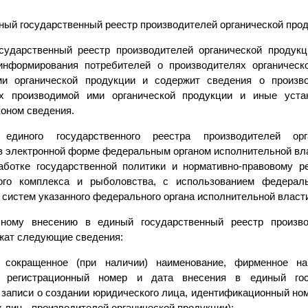
иный государственный реестр производителей органической про
сударственный реестр производителей органической продук
информирования потребителей о производителях органическ
ми органической продукции и содержит сведения о произво
ах производимой ими органической продукции и иные уст
оном сведения.
единого государственного реестра производителей орг
в электронной форме федеральным органом исполнительной в
ботке государственной политики и нормативно-правовому р
ого комплекса и рыболовства, с использованием федерал
систем указанного федерального органа исполнительной власти
ьному внесению в единый государственный реестр произво
жат следующие сведения:
 сокращенное (при наличии) наименование, фирменное на
й регистрационный номер и дата внесения в единый гос
 записи о создании юридического лица, идентификационный но
 лиц - производителей органической продукции);