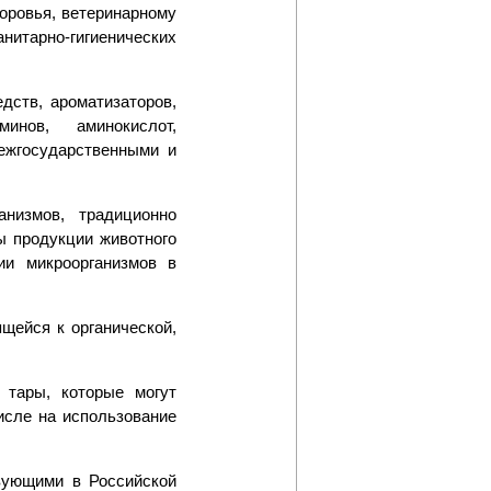
оровья, ветеринарному
нитарно-гигиенических
дств, ароматизаторов,
инов, аминокислот,
ежгосударственными и
анизмов, традиционно
ы продукции животного
ии микроорганизмов в
щейся к органической,
й тары, которые могут
исле на использование
твующими в Российской