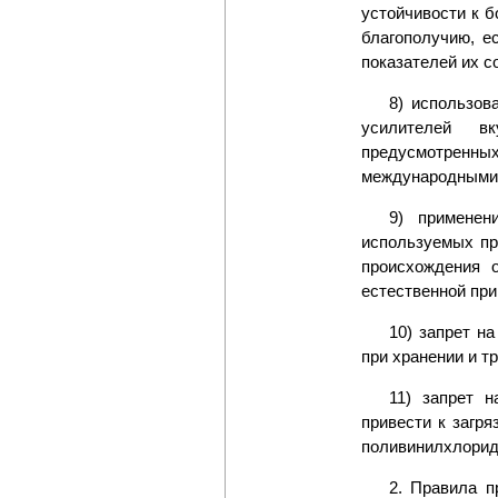
устойчивости к 
благополучию, е
показателей их с
8) использов
усилителей вк
предусмотренны
международными 
9) применен
используемых пр
происхождения 
естественной при
10) запрет н
при хранении и т
11) запрет н
привести к загр
поливинилхлорида
2. Правила п