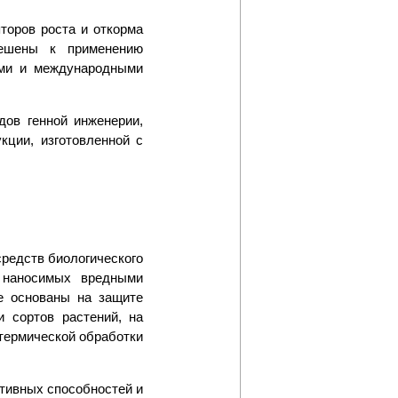
яторов роста и откорма
решены к применению
ыми и международными
дов генной инженерии,
кции, изготовленной с
редств биологического
 наносимых вредными
ые основаны на защите
и сортов растений, на
термической обработки
птивных способностей и