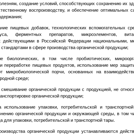
болезням, создание условий, способствующих сохранению их зд
стественному воспроизводству, и обеспечение оптимальных са
одержания;
ание пищевых добавок, технологических вспомогательных сре
уса, ферментных препаратов, микроэлементов, витам
х действующими в Российской Федерации национальными, м
стандартами в сфере производства органической продукции;
ие биологических, в том числе пробиотических, микроорг
и переработке пищевых продуктов, использование мер защит
от микробиологической порчи, основанных на взаимодейств
родной среде;
а смешивание органической продукции с продукцией, не относя
ранспортировке органической продукции;
а использование упаковки, потребительской и транспортно
язнению органической продукции и окружающей среды, в том ч
 для упаковки, потребительской и транспортной тары.
роизводства органической продукции устанавливаются дейс