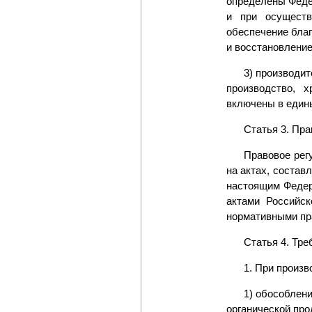
определены Феде
и при осуществ
обеспечение бла
и восстановление
3) производи
производство, 
включены в едины
Статья 3. Пра
Правовое рег
на актах, состав
настоящим Федер
актами Российс
нормативными пр
Статья 4. Тре
1. При произ
1) обособлени
органической про