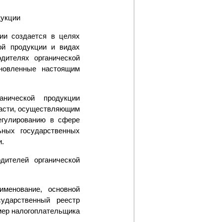
дукции
ции создается в целях
ой продукции и видах
дителях органической
ановленные настоящим
анической продукции
ласти, осуществляющим
егулированию в сфере
ьных государственных
.
дителей органической
именование, основной
ударственный реестр
мер налогоплательщика