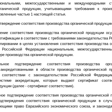
иональными, межгосударственными и международными с
рганической продукции, учитывающими требования к произ
овленные частью 1 настоящей статьи.
дтверждение соответствия производства органической продукци
ение соответствия производства органической продукции о
ртификации в соответствии с требованиями законодательства Р
улировании в целях установления соответствия производства о
 Российской Федерации национальным, межгосударствен
ре производства органической продукции.
льное подтверждение соответствия производства орга
 аккредитованными в области производства органической п
 соответствии с законодательством Российской Федераци
истеме аккредитации, которые выдают сертификат соотве
дукции (далее - сертификат соответствия).
ное подтверждение соответствия производства органической 
одтверждения соответствия органической продукции в случ
яющими право Евразийского экономического союза, и законод