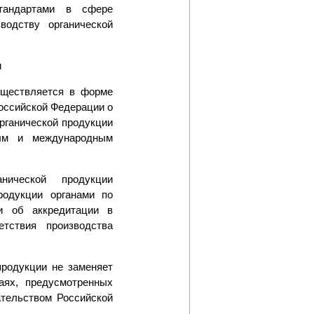
тандартами в сфере
водству органической
и
существляется в форме
оссийской Федерации о
рганической продукции
ным и международным
нической продукции
родукции органами по
и об аккредитации в
тствия производства
продукции не заменяет
аях, предусмотренных
ательством Российской