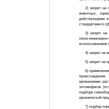
2) запрет на
животных, горм
действующими в
стандартами в сф
3) запрет на
генно-инженерно
использованием 
4) запрет на 
5) запрет на 
6) применени
происхождения,
организмами рас
энтомофагов (ес
подборе севообо
органической про
7) подбор по