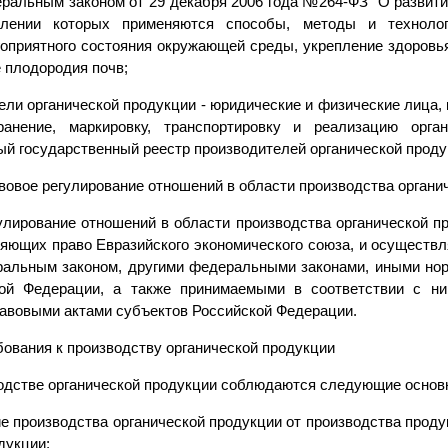
ральным законом от 29 декабря 2006 года №264-ФЗ "О развитии
лении которых применяются способы, методы и технолог
гоприятного состояния окружающей среды, укрепление здоровья
 плодородия почв;
тели органической продукции - юридические и физические лица
хранение, маркировку, транспортировку и реализацию орга
й государственный реестр производителей органической проду
вовое регулирование отношений в области производства органи
улирование отношений в области производства органической п
ляющих право Евразийского экономического союза, и осуществл
альным законом, другими федеральными законами, иными но
кой Федерации, а также принимаемыми в соответствии с н
авовыми актами субъектов Российской Федерации.
бования к производству органической продукции
водстве органической продукции соблюдаются следующие основ
е производства органической продукции от производства проду
дукции;