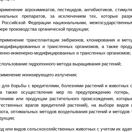
 применение агрохимикатов, пестицидов, антибиотиков, стимул
ональных препаратов, за исключением тех, которые раз
 Российской Федерации национальными, межгосударственн
ере производства органической продукции;
 применение трансплантации эмбрионов, клонирования и мето
-модифицированных и трансгенных организмов, а также проду
генно-инженерно-модифицированных и трансгенных организмов;
использование гидропонного метода выращивания растений;
применение ионизирующего излучения;
е для борьбы с вредителями, болезнями растений и животных с
 а также осуществление мер по предупреждению потерь,
тениям или продукции растительного происхождения, котор
тественных врагов вредителей растений), на выборе видов 
рота, оптимальных методов возделывания растений и методов 
дукции;
род или видов сельскохозяйственных животных с учетом их ада