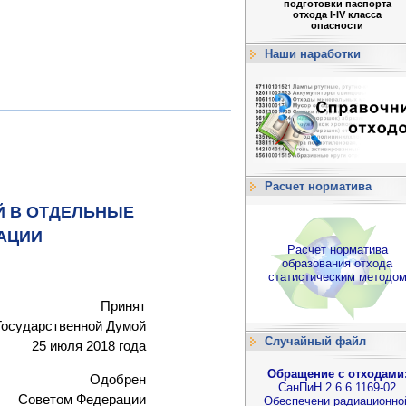
подготовки паспорта
отхода I-IV класса
опасности
Наши наработки
Расчет норматива
Й В ОТДЕЛЬНЫЕ
АЦИИ
Расчет норматива
образования отхода
статистическим методо
Принят
Государственной Думой
Случайный файл
25 июля 2018 года
Обращение с отходами
Одобрен
СанПиН 2.6.6.1169-02
Советом Федерации
Обеспечени радиационно