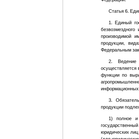
Статья 6. Ед
1. Единый го
безвозмездного 
производимой и
продукции, вид
Федеральным зак
2. Ведение 
осуществляется 
функции по выра
агропромышленн
информационных 
3. Обязател
продукции подле
1) полное и
государственны
юридических лиц
(для юридических