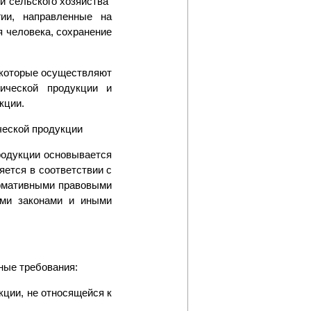
 сельского хозяйства"
ии, направленные на
 человека, сохранение
, которые осуществляют
нической продукции и
кции.
ческой продукции
родукции основывается
яется в соответствии с
рмативными правовыми
ими законами и иными
ные требования:
кции, не относящейся к