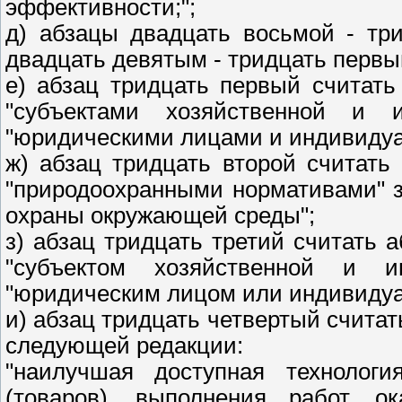
эффективности;";
д) абзацы двадцать восьмой - тр
двадцать девятым - тридцать первы
е) абзац тридцать первый считат
"субъектами хозяйственной и 
"юридическими лицами и индивиду
ж) абзац тридцать второй считать
"природоохранными нормативами" 
охраны окружающей среды";
з) абзац тридцать третий считать 
"субъектом хозяйственной и и
"юридическим лицом или индивиду
и) абзац тридцать четвертый считат
следующей редакции:
"наилучшая доступная технологи
(товаров), выполнения работ, о