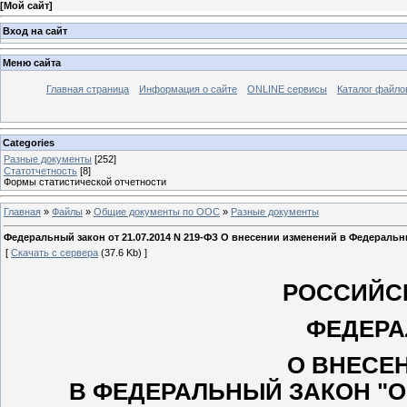
[
Мой сайт
]
Вход на сайт
Меню сайта
Главная страница
Информация о сайте
ONLINE сервисы
Каталог файло
Categories
Разные документы
[252]
Статотчетность
[8]
Формы статистической отчетности
Главная
»
Файлы
»
Общие документы по ООС
»
Разные документы
Федеральный закон от 21.07.2014 N 219-ФЗ О внесении изменений в Федераль
[
Скачать с сервера
(37.6 Kb) ]
РОССИЙС
ФЕДЕРА
О ВНЕСЕ
В ФЕДЕРАЛЬНЫЙ ЗАКОН "