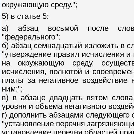
окружающую среду.";
5) в статье 5:
а) абзац восьмой после слов
"федерального";
б) абзац семнадцатый изложить в с
"утверждение правил исчисления и 
на окружающую среду, осущест
исчисления, полнотой и своевреме
платы за негативное воздействие
ним;";
в) в абзаце двадцать пятом слова
уровня и объема негативного возде
г) дополнить абзацами следующего 
"установление перечня загрязняющи
установление перечня областей при