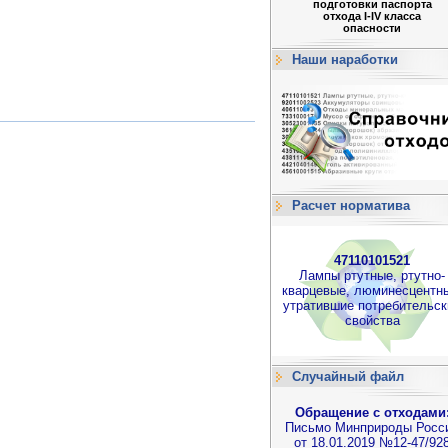
подготовки паспорта
отхода I-IV класса
опасности
Наши наработки
Расчет норматива
47110101521
Лампы ртутные, ртутно-
кварцевые, люминесцентн
утратившие потребительск
свойства
Случайный файл
Обращение с отходами
Письмо Минприроды Росс
от 18.01.2019 №12-47/92