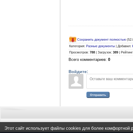
Сохранить документ полностью
(52.
Категория
:
Разные документы
|
Добавил
:
Просмотров
:
788
|
Загрузок
:
389
|
Рейтинг
Всего комментариев
:
0
Войдите:
Отправить
Этот сайт использует файлы cookies для более комфортной 