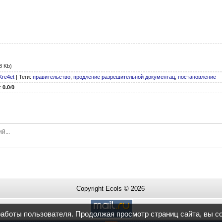
8 Kb)
Kre4et
|
Теги
:
правительство
,
продление разрешительной документац
,
постановление
:
0.0
/
0
Copyright Ecols © 2026
работы пользователя. Продолжая просмотр страниц сайта, вы с