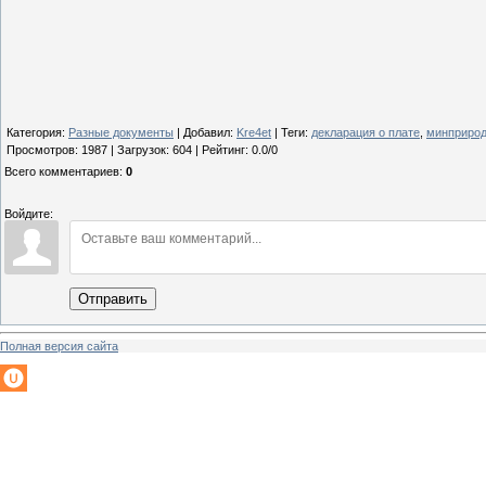
Категория
:
Разные документы
|
Добавил
:
Kre4et
|
Теги
:
декларация о плате
,
минприро
Просмотров
:
1987
|
Загрузок
:
604
|
Рейтинг
:
0.0
/
0
Всего комментариев
:
0
Войдите:
Отправить
Полная версия сайта