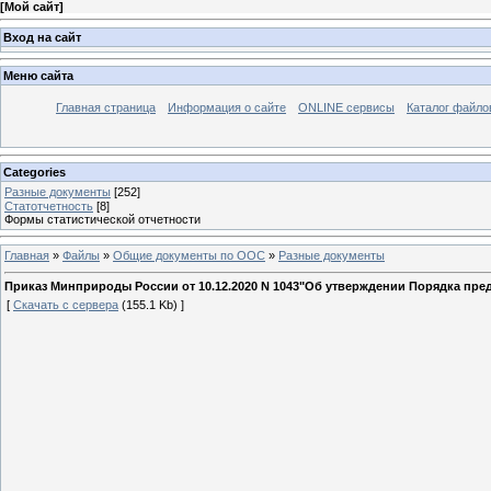
[
Мой сайт
]
Вход на сайт
Меню сайта
Главная страница
Информация о сайте
ONLINE сервисы
Каталог файло
Categories
Разные документы
[252]
Статотчетность
[8]
Формы статистической отчетности
Главная
»
Файлы
»
Общие документы по ООС
»
Разные документы
Приказ Минприроды России от 10.12.2020 N 1043"Об утверждении Порядка предс
[
Скачать с сервера
(155.1 Kb) ]