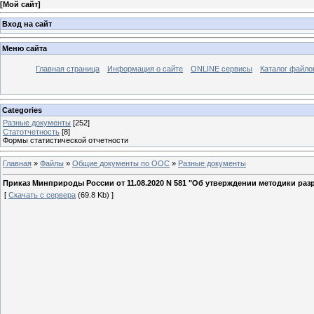
[
Мой сайт
]
Вход на сайт
Меню сайта
Главная страница
Информация о сайте
ONLINE сервисы
Каталог файло
Categories
Разные документы
[252]
Статотчетность
[8]
Формы статистической отчетности
Главная
»
Файлы
»
Общие документы по ООС
»
Разные документы
Приказ Минприроды России от 11.08.2020 N 581 "Об утверждении методики раз
[
Скачать с сервера
(69.8 Kb) ]