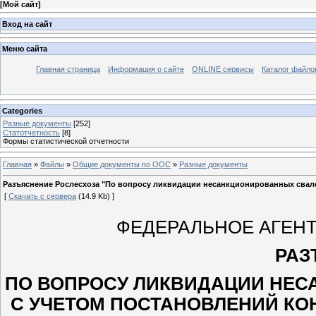
[
Мой сайт
]
Вход на сайт
Меню сайта
Главная страница
Информация о сайте
ONLINE сервисы
Каталог файло
Categories
Разные документы
[252]
Статотчетность
[8]
Формы статистической отчетности
Главная
»
Файлы
»
Общие документы по ООС
»
Разные документы
Разъяснение Рослесхоза "По вопросу ликвидации несанкционированных свало
[
Скачать с сервера
(14.9 Kb) ]
ФЕДЕРАЛЬНОЕ АГЕН
РАЗ
ПО ВОПРОСУ ЛИКВИДАЦИИ НЕС
С УЧЕТОМ ПОСТАНОВЛЕНИЙ КО