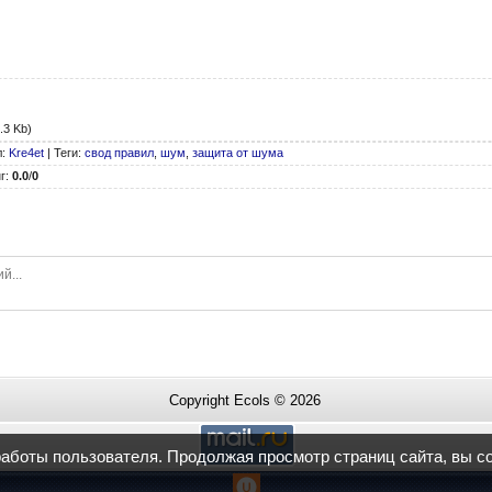
.3 Kb)
л
:
Kre4et
|
Теги
:
свод правил
,
шум
,
защита от шума
г
:
0.0
/
0
Copyright Ecols © 2026
работы пользователя. Продолжая просмотр страниц сайта, вы с