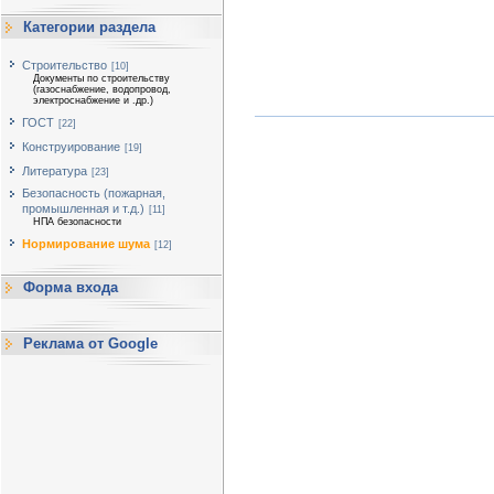
Категории раздела
Строительство
[10]
Документы по строительству
(газоснабжение, водопровод,
электроснабжение и .др.)
ГОСТ
[22]
Конструирование
[19]
Литература
[23]
Безопасность (пожарная,
промышленная и т.д.)
[11]
НПА безопасности
Нормирование шума
[12]
Форма входа
Реклама от Google