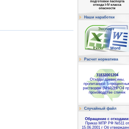
подготовки паспорта
отхода I-IV класса
опасности
Наши наработки
Расчет норматива
31832001204
Отходы древесины,
пропитанной 5-процентны
раствором (NH4)2HPO4 п
производстве спичек
Случайный файл
Обращение с отходами
Приказ МПР РФ №511 о
15.06.2001 г Об утвержден