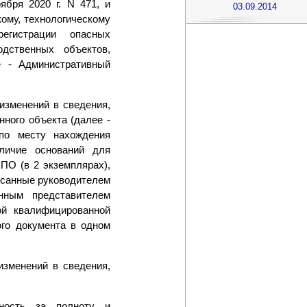
ября 2020 г. N 471, и
03.09.2014
ому, технологическому
егистрации опасных
дственных объектов,
е - Административный
изменений в сведения,
нного объекта (далее -
(по месту нахождения
личие оснований для
ПО (в 2 экземплярах),
исанные руководителем
нным представителем
ой квалифицированной
ого документа в одном
изменений в сведения,
нность за полноту и