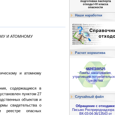
подготовки паспорта
отхода I-IV класса
опасности
Наши наработки
МУ И АТОМНОМУ
Расчет норматива
48241100525
Лампы накаливания,
гическому и атомному
утратившие потребительск
свойства
ния, содержащиеся в
 установлен пунктом 27
Случайный файл
одственных объектов и
ормы свидетельства о
Обращение с отходами
Письмо Росприроднадзор
ом реестре опасных
ВК-03-04-36/13543 от