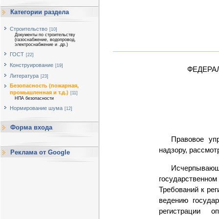
Категории раздела
Строительство
[10]
Документы по строительству
(газоснабжение, водопровод,
электроснабжение и .др.)
ГОСТ
[22]
Конструирование
[19]
ФЕДЕРА
Литература
[23]
Безопасность (пожарная,
промышленная и т.д.)
[11]
НПА безопасности
Нормирование шума
[12]
Форма входа
Правовое уп
надзору, рассмот
Реклама от Google
Исчерпывающ
государственном 
Требований к ре
ведению госуда
регистрации о