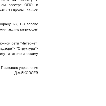
енном реестре ОПО, в
116-ФЗ "О промышленной
обращении, Вы вправе
ения эксплуатирующей
онной сети "Интернет"
надзоре"> "Структура">
ому и экологическому
 Правового управления
Д.А.ЯКОВЛЕВ