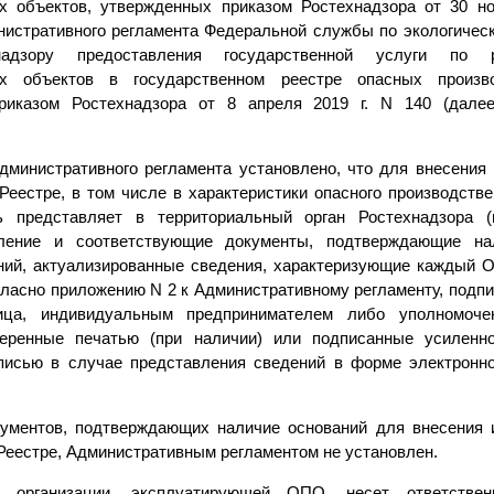
х объектов, утвержденных приказом Ростехнадзора от 30 но
нистративного регламента Федеральной службы по экологическ
дзору предоставления государственной услуги по р
ых объектов в государственном реестре опасных произво
приказом Ростехнадзора от 8 апреля 2019 г. N 140 (дале
дминистративного регламента установлено, что для внесения 
еестре, в том числе в характеристики опасного производстве
ь представляет в территориальный орган Ростехнадзора 
вление и соответствующие документы, подтверждающие на
ний, актуализированные сведения, характеризующие каждый О
ласно приложению N 2 к Административному регламенту, подп
ица, индивидуальным предпринимателем либо уполномоче
веренные печатью (при наличии) или подписанные усиленн
писью в случае представления сведений в форме электронн
ументов, подтверждающих наличие оснований для внесения 
Реестре, Административным регламентом не установлен.
ь организации, эксплуатирующей ОПО, несет ответстве