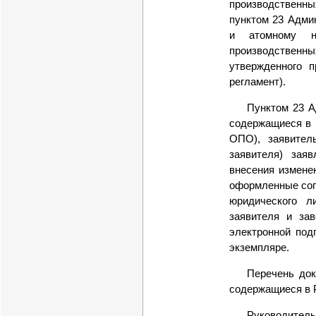
производственны
пунктом 23 Адми
и атомному на
производственн
утвержденного 
регламент).
Пунктом 23 А
содержащиеся в Р
ОПО), заявител
заявителя) зая
внесения измене
оформленные сог
юридического л
заявителя и за
электронной под
экземпляре.
Перечень док
содержащиеся в 
Руководител