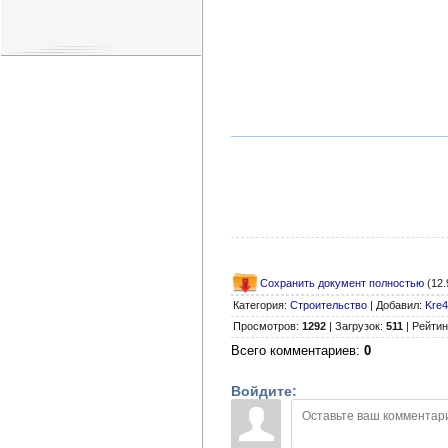
Сохранить документ полностью
(12.
Категория
:
Строительство
|
Добавил
:
Kre4
Просмотров
:
1292
|
Загрузок
:
511
|
Рейтин
Всего комментариев
:
0
Войдите: