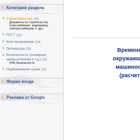
Категории раздела
Строительство
[10]
Документы по строительству
(газоснабжение, водопровод,
электроснабжение и .др.)
ГОСТ
[22]
Конструирование
[19]
Литература
Временн
[23]
Безопасность (пожарная,
окружающ
промышленная и т.д.)
[11]
НПА безопасности
машинос
Нормирование шума
[12]
(расче
Форма входа
Реклама от Google