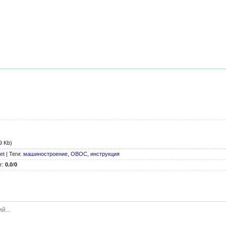
9 Kb)
et
|
Теги
:
машиностроение
,
ОВОС
,
инструкция
г
:
0.0
/
0