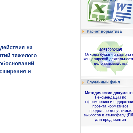
Расчет норматива
здействия на
40512202605
Отходы бумаги и картона 
ятий тяжелого
канцелярской деятельност
 обоснований
делопроизводства
асширения и
Случайный файл
Методические документ
Рекомендации по
оформлению и содержан
проекта нормативов
предельно допустимых
выбросов в атмосферу (П
для предприятия