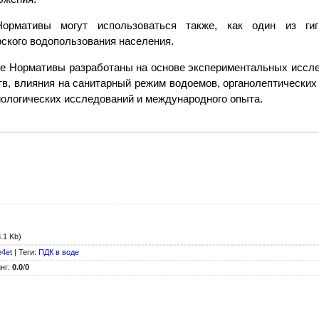
ормативы могут использоваться также, как один из гиги
ского водопользования населения.
ие Нормативы разработаны на основе экспериментальных иссле
в, влияния на санитарный режим водоемов, органолептических
ологических исследований и международного опыта.
.1 Kb)
e4et
|
Теги
:
ПДК в воде
нг
:
0.0
/
0