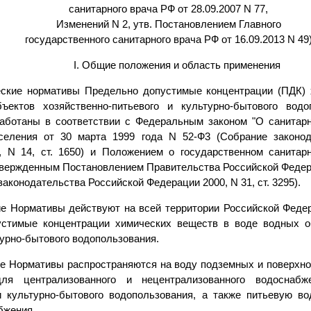
санитарного врача РФ от 28.09.2007 N 77,
Изменений N 2, утв. Постановлением Главного
государственного санитарного врача РФ от 16.09.2013 N 49
I. Общие положения и область применения
ческие нормативы Предельно допустимые концентрации (ПДК)
ъектов хозяйственно-питьевого и культурно-бытового водо
аботаны в соответствии с Федеральным законом "О санитар
селения от 30 марта 1999 года N 52-Ф3 (Собрание законод
, N 14, ст. 1650) и Положением о государственном санитар
твержденным Постановлением Правительства Российской Федерац
законодательства Российской Федерации 2000, N 31, ст. 3295).
ие Нормативы действуют на всей территории Российской Феде
стимые концентрации химических веществ в воде водных об
турно-бытового водопользования.
ие Нормативы распространяются на воду подземных и поверхно
ля централизованного и нецентрализованного водоснабж
и культурно-бытового водопользования, а также питьевую в
бжения.