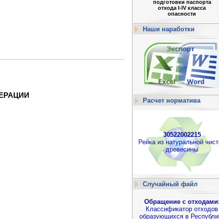
подготовки паспорта
отхода I-IV класса
опасности
Наши наработки
ЕРАЦИИ
Расчет норматива
30522002215
Рейка из натуральной чист
древесины
Случайный файл
Обращение с отходами
Классификатор отходов
образующихся в Республи