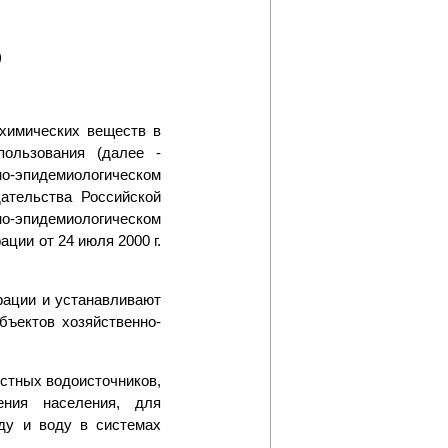
)
 химических веществ в
пользования (далее -
но-эпидемиологическом
ательства Российской
но-эпидемиологическом
ии от 24 июля 2000 г.
рации и устанавливают
ъектов хозяйственно-
стных водоисточников,
ения населения, для
оду и воду в системах