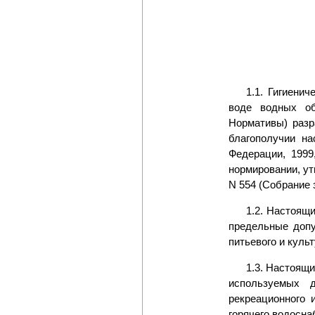
1.1. Гигиени
воде водных об
Нормативы) разр
благополучии на
Федерации, 1999
нормировании, у
N 554 (Собрание 
1.2. Настоящ
предельные допу
питьевого и куль
1.3. Настоящ
используемых д
рекреационного 
горячего водосна