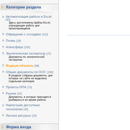
Категории раздела
Автоматизация работы в Excel
[83]
Здесь расположены файлы Excel,
упрощающие работу для
проектировщиков
Обращение с отходами
[315]
Почва
[18]
Атмосфера
[310]
Экологическая экспертиза
[37]
Документы по экологической
экспертизе
Водные объекты
[86]
Общие документы по ООС
[260]
В разделе собраны документы, для
которых на сайте не выделена
отдельная категория
Проекты НПА
[73]
Разное
[97]
Документы, в которых приходится
разбираться во время работы
Наилучшие доступные
технологии
[45]
Лесные ресурсы
[19]
Форма входа