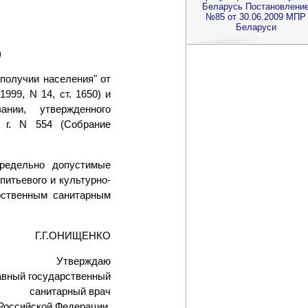
Беларусь Постановлени
№85 от 30.06.2009 МПР
Беларуси
)
получии населения" от
999, N 14, ст. 1650) и
ании, утвержденного
 г. N 554 (Собрание
едельно допустимые
питьевого и культурно-
арственным санитарным
Г.Г.ОНИЩЕНКО
Утверждаю
авный государственный
санитарный врач
Российской Федерации,