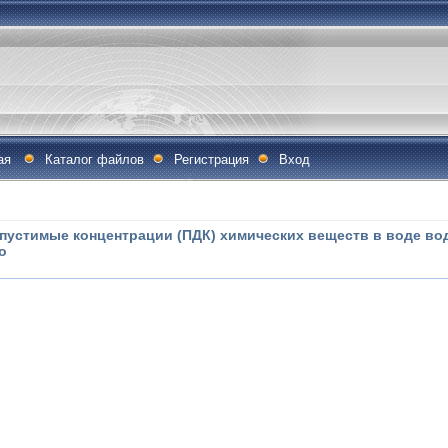
ая
Каталог файлов
Регистрация
Вход
допустимые концентрации (ПДК) химических веществ в воде во
о