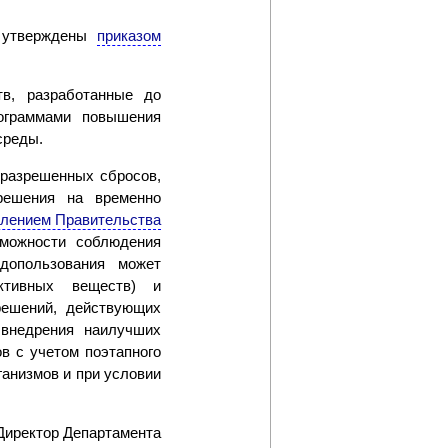
ы утверждены
приказом
в, разработанные до
рограммами повышения
среды.
 разрешенных сбросов,
решения на временно
влением Правительства
зможности соблюдения
допользования может
ктивных веществ) и
решений, действующих
внедрения наилучших
в с учетом поэтапного
анизмов и при условии
Директор Департамента