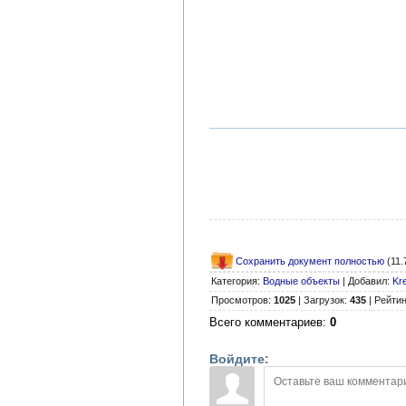
Сохранить документ полностью
(11.
Категория
:
Водные объекты
|
Добавил
:
Kr
Просмотров
:
1025
|
Загрузок
:
435
|
Рейтин
Всего комментариев
:
0
Войдите: