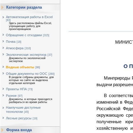
Категории раздела
Автоматизация работы в Excel
[83]
Здесь расположены файлы Excel,
упрощающие работу для
проектировщиков
Обращение с отходами
[315]
МИНИС
Почва
[18]
Атмосфера
[310]
Экологическая экспертиза
[37]
Документы по экологической
экспертизе
О 
Водные объекты
[86]
Общие документы по ООС
[260]
Минприроды Р
В разделе собраны документы, для
которых на сайте не выделена
отдельная категория
выдачи разрешен
Проекты НПА
[73]
В соответств
Разное
[97]
Документы, в которых приходится
изменений в Фед
разбираться во время работы
Наилучшие доступные
Российской Фед
технологии
[45]
окружающую сре
Лесные ресурсы
[19]
полученные юр
хозяйственную и
Форма входа