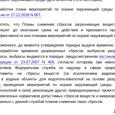
работки плана мероприятий по охране окружающей сред
и от 17.12.2018 N 667.
етить, что Планы снижения сбросов загрязняющих вещест
йствуют до окончания срока их действия и признаются п
ффективности или планами мероприятий по охране окружающей 
оженного, до момента утверждения порядка выдачи временно
азработке временно разрешенных сбросов, выбросов раз
осы, выбросы выдаются в порядке, предусмотренном
постано
ерации от 23.07.2007 N 469
, согласно которому при нево
мативов Федеральная служба по надзору в сфере приро
 лимиты на сбросы веществ (за исключением радиоа
в в водные объекты для водопользователей на основе раз
д проведения мероприятий по охране окружающей среды, 
хнологий и (или) реализации других природоохранных проекто
новленных нормативов допустимых сбросов веществ и микроорг
анных с данной службой планов снижения таких сбросов.