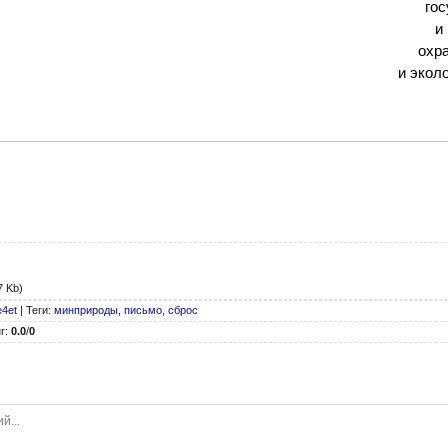
го
и
охр
и экол
7 Kb)
e4et
|
Теги
:
минприроды
,
письмо
,
сброс
г
:
0.0
/
0