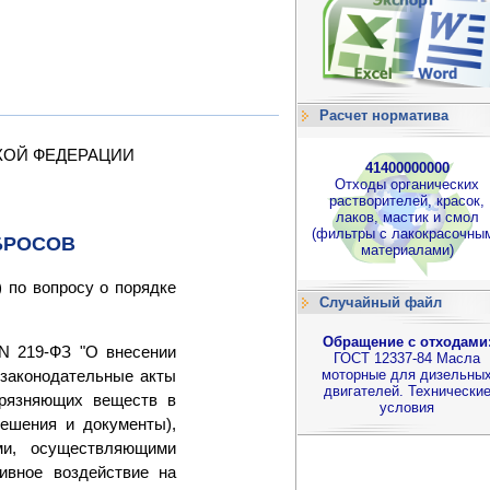
Расчет норматива
КОЙ ФЕДЕРАЦИИ
41400000000
Отходы органических
растворителей, красок,
лаков, мастик и смол
(фильтры с лакокрасочны
БРОСОВ
материалами)
 по вопросу о порядке
Случайный файл
Обращение с отходами
 N 219-ФЗ "О внесении
ГОСТ 12337-84 Масла
моторные для дизельны
 законодательные акты
двигателей. Технически
грязняющих веществ в
условия
ешения и документы),
ми, осуществляющими
ивное воздействие на