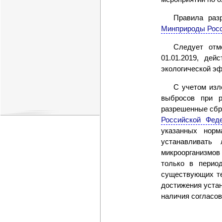
Правила раз
Минприроды Росси
Следует отм
01.01.2019, де
экологической э
С учетом изл
выбросов при р
разрешенные сбр
Российской Фед
указанных нор
устанавливать
микроорганизмо
только в перио
существующих те
достижения уста
наличия согласов