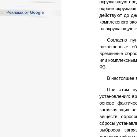
окружающую сред
охране окружающе
Реклама от Google
действуют до дн
комплексного эк
на окружающую ср
Согласно пу
разрешенные с
временные сброс
или комплексным 
ФЗ.
В настоящее 
При этом пу
установления: в
основе фактиче
загрязняющих ве
веществ, сброс
сбросы устанавл
выбросов загря
мероприятий по ох