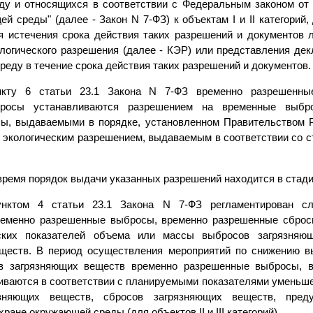
у и относящихся в соответствии с Федеральным законом от 
й среды" (далее - Закон N 7-ФЗ) к объектам I и II категорий, 
я истечения срока действия таких разрешений и документов 
ологического разрешения (далее - КЭР) или представления дек
еду в течение срока действия таких разрешений и документов.
нкту 6 статьи 23.1 Закона N 7-ФЗ временно разрешенны
бросы устанавливаются разрешением на временные выбр
ы, выдаваемыми в порядке, установленном Правительством 
экологическим разрешением, выдаваемым в соответствии со ст
время порядок выдачи указанных разрешений находится в стади
нктом 4 статьи 23.1 Закона N 7-ФЗ регламентирован с
ременно разрешенные выбросы, временно разрешенные сброс
ских показателей объема или массы выбросов загрязняющ
ществ. В период осуществления мероприятий по снижению в
ов загрязняющих веществ временно разрешенные выбросы, 
иваются в соответствии с планируемыми показателями уменьш
зняющих веществ, сбросов загрязняющих веществ, пред
ране окружающей среды (для объектов II и III категорий).