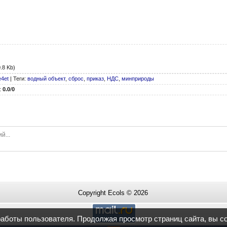
.8 Kb)
e4et
|
Теги
:
водный объект
,
сброс
,
приказ
,
НДС
,
минприроды
:
0.0
/
0
Copyright Ecols © 2026
работы пользователя. Продолжая просмотр страниц сайта, вы с