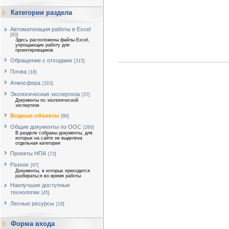
Категории раздела
Автоматизация работы в Excel
[83]
Здесь расположены файлы Excel,
упрощающие работу для
проектировщиков
Обращение с отходами
[315]
Почва
[18]
Атмосфера
[310]
Экологическая экспертиза
[37]
Документы по экологической
экспертизе
Водные объекты
[86]
Общие документы по ООС
[260]
В разделе собраны документы, для
которых на сайте не выделена
отдельная категория
Проекты НПА
[73]
Разное
[97]
Документы, в которых приходится
разбираться во время работы
Наилучшие доступные
технологии
[45]
Лесные ресурсы
[19]
Форма входа