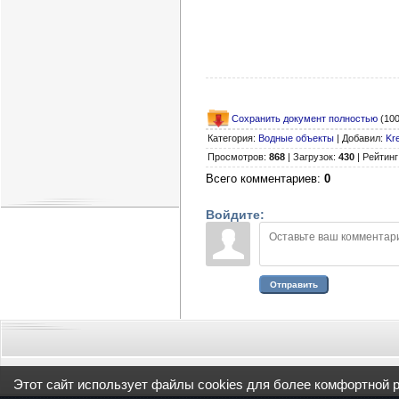
Сохранить документ полностью
(100
Категория
:
Водные объекты
|
Добавил
:
Kr
Просмотров
:
868
|
Загрузок
:
430
|
Рейтинг
Всего комментариев
:
0
Войдите:
Отправить
Этот сайт использует файлы cookies для более комфортной 