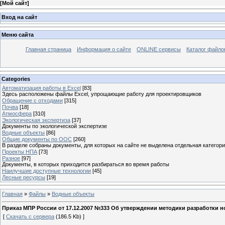
[
Мой сайт
]
Вход на сайт
Меню сайта
Главная страница
Информация о сайте
ONLINE сервисы
Каталог файло
Categories
Автоматизация работы в Excel
[83]
Здесь расположены файлы Excel, упрощающие работу для проектировщиков
Обращение с отходами
[315]
Почва
[18]
Атмосфера
[310]
Экологическая экспертиза
[37]
Документы по экологической экспертизе
Водные объекты
[86]
Общие документы по ООС
[260]
В разделе собраны документы, для которых на сайте не выделена отдельная категор
Проекты НПА
[73]
Разное
[97]
Документы, в которых приходится разбираться во время работы
Наилучшие доступные технологии
[45]
Лесные ресурсы
[19]
Главная
»
Файлы
»
Водные объекты
Приказ МПР России от 17.12.2007 №333 Об утверждении методики разработки
[
Скачать с сервера
(186.5 Kb) ]