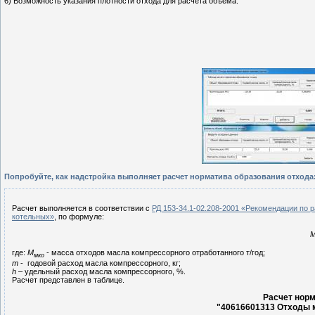
6) Возможность указания плотности отхода для расчета объема.
Попробуйте, как надстройка выполняет расчет норматива образования отхода
Расчет выполняется в соответствии с
РД 153-34.1-02.208-2001 «Рекомендации по 
котельных»
, по формуле:
где:
М
- масса отходов масла компрессорного отработанного т/год;
мко
m
- годовой расход масла компрессорного, кг;
h
– удельный расход масла компрессорного, %.
Расчет представлен в таблице.
Расчет норм
"40616601313 Отходы 