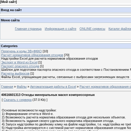
[
Мой сайт
]
Вход на сайт
Меню сайта
Главная страница
Информация о сайте
ONLINE сервисы
Каталог файло
Categories
Перечень и коды ЗВ+ФККО
[10]
Расчет нормативов образования отходов
[70]
Надстройки Excel для расчета нормативов образования отходов
Экспорт в Word из Excel
[1]
Паспорт опасного отхода
[1]
Шаблон для подготовки паспорта опасного отхода в соответствии с Постановлением
Расчеты выбросов
[1]
Файлы Excel, упрощающие расчеты, связанные с выбросами загрязняющих веществ
Главная
»
Файлы
»
Автоматизация работы в Excel
»
Расчет нормативов образования 
40616601313 Отходы минеральных масел компрессорных
[
Скачать с сервера
(37.0 Kb) ]
Основные возможности надстройки:
1) Формирование отчета в Word-е.
2) Возможность расчета норматива образования отхода для нескольких объектов.
3) Возможность задания своего удельного норматива образования отхода.
4) Запуск надстройки по двойному клику на файле надстройки, т.е. надстройка не тре
5) Надстройка интегрируется с системой расчет нормативов образования отходов No