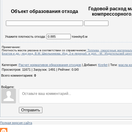
Годовой расход м
Объект образования отхода
компрессорного,
Укажите плотность отхода:
тонн/куб.м
Примечание:
Плотность масла указана в соответствии со справочником:
Топлива, смазочные материаллы
Бнатов и др.; под ред. В.М. Школьникова. Изд. 2-е перераб. и доп. - М.: Издательский цен
Категория
:
Расчет нормативов образования отходов
|
Добавил
:
Kre4et
|
Теги
:
масла к
Просмотров
:
11671
|
Загрузок
:
1491
|
Рейтинг
:
0.0
/
0
Всего комментариев
:
0
Войдите:
Отправить
Полная версия сайта