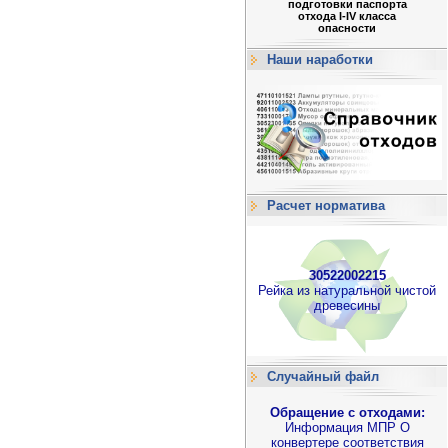
подготовки паспорта
отхода I-IV класса
опасности
Наши наработки
Расчет норматива
30522002215
Рейка из натуральной чистой
древесины
Случайный файл
Обращение с отходами:
Информация МПР О
конвертере соответствия