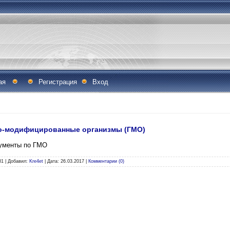
ая
Регистрация
Вход
но-модифицированные организмы (ГМО)
кументы по ГМО
81
|
Добавил:
Kre4et
|
Дата:
26.03.2017
|
Комментарии (0)